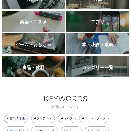
美容・コスメ
アプリ
ゲーム・おもちゃ
本・小説・漫画
食品・飲料
カテゴリー一覧
KEYWORDS
話題のキーワード
空気清浄機
プロテイン
ゴルフ
ノートパソコン
タブレット
ゲームパッド
イヤホン
ヘッドホン