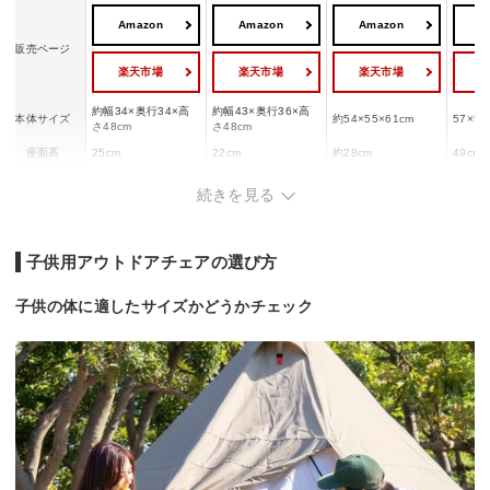
Amazon
Amazon
Amazon
A
販売ページ
楽天市場
楽天市場
楽天市場
約幅34×奥行34×高
約幅43×奥行36×高
本体サイズ
約54×55×61cm
57×50
さ48cm
さ48cm
座面高
25cm
22cm
約28cm
49cm
耐荷重
約100kg
100kg
約80kg
ー
続きを見る
子供用アウトドアチェアの選び方
子供の体に適したサイズかどうかチェック