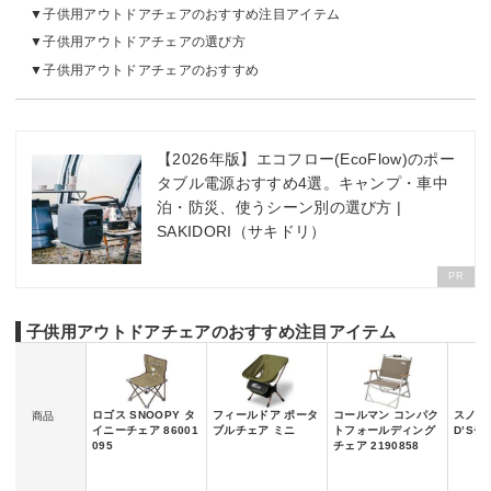
子供用アウトドアチェアのおすすめ注目アイテム
子供用アウトドアチェアの選び方
子供用アウトドアチェアのおすすめ
【2026年版】エコフロー(EcoFlow)のポー
タブル電源おすすめ4選。キャンプ・車中
泊・防災、使うシーン別の選び方 |
SAKIDORI（サキドリ）
PR
子供用アウトドアチェアのおすすめ注目アイテム
ロゴス SNOOPY タ
フィールドア ポータ
コールマン コンパク
スノーピ
商品
イニーチェア 86001
ブルチェア ミニ
トフォールディング
D’Sチェ
095
チェア 2190858