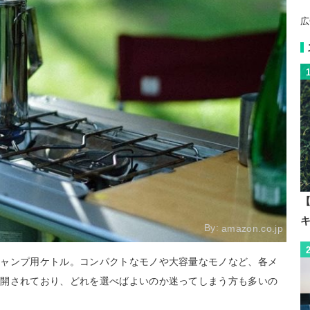
広
【
By:
amazon.co.jp
キャンプ用ケトル。コンパクトなモノや大容量なモノなど、各メ
展開されており、どれを選べばよいのか迷ってしまう方も多いの