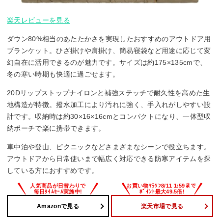
楽天レビューを見る
ダウン80%相当のあたたかさを実現したおすすめのアウトドア用
ブランケット。ひざ掛けや肩掛け、簡易寝袋など用途に応じて変
幻自在に活用できるのが魅力です。サイズは約175×135cmで、
冬の寒い時期も快適に過ごせます。
20Dリップストップナイロンと補強ステッチで耐久性を高めた生
地構造が特徴。撥水加工により汚れに強く、手入れがしやすい設
計です。収納時は約30×16×16cmとコンパクトになり、一体型収
納ポーチで楽に携帯できます。
車中泊や登山、ピクニックなどさまざまなシーンで役立ちます。
アウトドアから日常使いまで幅広く対応できる防寒アイテムを探
している方におすすめです。
Amazonで見る
楽天市場で見る