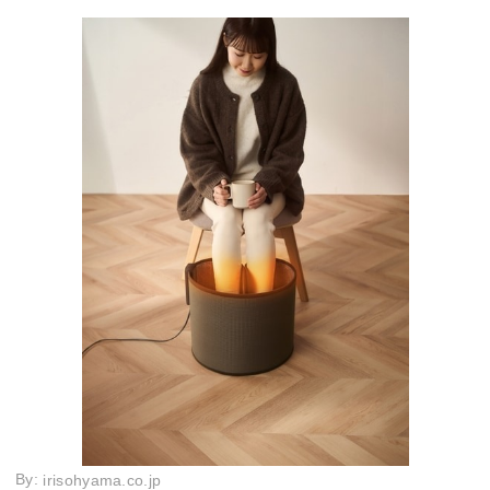
By:
irisohyama.co.jp