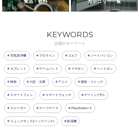
食品・飲料
カテゴリー一覧
KEYWORDS
話題のキーワード
空気清浄機
プロテイン
ゴルフ
ノートパソコン
タブレット
ゲームパッド
イヤホン
ヘッドホン
映画
小説・文庫
アニメ
漫画・コミック
スマートフォン
スマートウォッチ
ゲーミングPC
スニーカー
スーツケース
PlayStation 5
リュックサック(バックパック)
除湿機