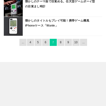
懐かしのテーマ曲で目覚める。任天堂ゲームボーイ型
の目覚まし時計
懐かしのタイトルもプレイ可能！携帯ゲーム機風
iPhoneケース「Wanle」
...
4
5
6
7
8
9
10
...