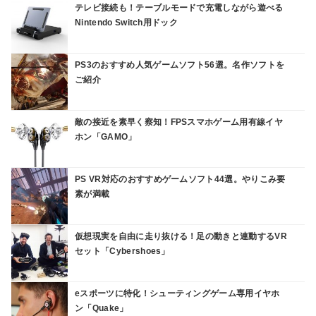
テレビ接続も！テーブルモードで充電しながら遊べる
Nintendo Switch用ドック
PS3のおすすめ人気ゲームソフト56選。名作ソフトを
ご紹介
敵の接近を素早く察知！FPSスマホゲーム用有線イヤ
ホン「GAMO」
PS VR対応のおすすめゲームソフト44選。やりこみ要
素が満載
仮想現実を自由に走り抜ける！足の動きと連動するVR
セット「Cybershoes」
eスポーツに特化！シューティングゲーム専用イヤホ
ン「Quake」