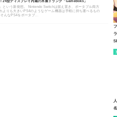
24型ディスプレイ内蔵の木製トランク「GameBoks」
いう新発想。 Nintendo Switchは据え置き、ポータブル両方
れよりも大きいPS4のようなゲーム機器は手軽に持ち運べるもの
んなPS4をポータブ...
S
人