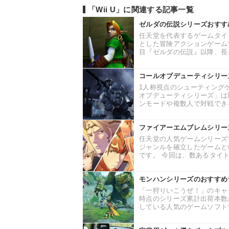
「Wii U」に関連する記事一覧
ゼルダの伝説シリーズおすす
任天堂を代表するゲームタイ
とした冒険アクションゲーム
目『ゼルダの伝説』以降、長き
コールオブデューティシリー
1人称視点のシューティング
オブデューティシリーズ」は
ンモードや複数人で対戦できる
ファイアーエムブレムシリー
任天堂の人気ゲームシリーズ
ジャンルを確立したゲームと
です。 今回は、数あるタイト
モンハンシリーズのおすすめ
「一狩りいこうぜ！」のキャッ
時点のシリーズ累計出荷本数
している人気のゲームソフトで