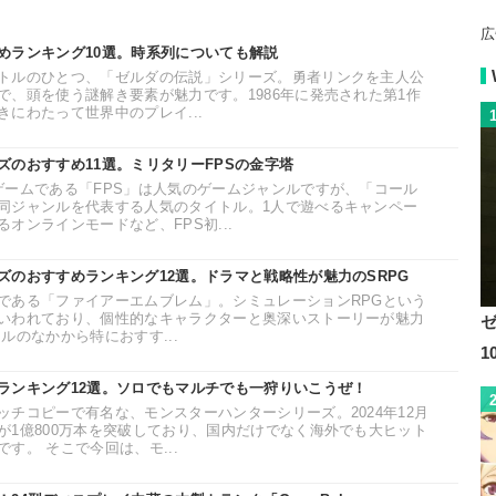
広
めランキング10選。時系列についても解説
トルのひとつ、「ゼルダの伝説」シリーズ。勇者リンクを主人公
で、頭を使う謎解き要素が魅力です。1986年に発売された第1作
にわたって世界中のプレイ...
ズのおすすめ11選。ミリタリーFPSの金字塔
ゲームである「FPS」は人気のゲームジャンルですが、「コール
同ジャンルを代表する人気のタイトル。1人で遊べるキャンペー
オンラインモードなど、FPS初...
ズのおすすめランキング12選。ドラマと戦略性が魅力のSRPG
である「ファイアーエムブレム」。シミュレーションRPGという
いわれており、個性的なキャラクターと奥深いストーリーが魅力
ルのなかから特におすす...
ランキング12選。ソロでもマルチでも一狩りいこうぜ！
チコピーで有名な、モンスターハンターシリーズ。2024年12月
が1億800万本を突破しており、国内だけでなく海外でも大ヒット
す。 そこで今回は、モ...