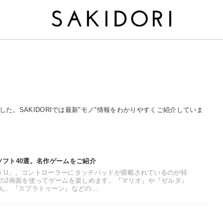
めました。SAKIDORIでは最新"モノ"情報をわかりやすくご紹介していま
ムソフト40選。名作ゲームをご紹介
i U」。コントローラーにタッチパッドが搭載されているのが特
の2画面を使ってゲームを楽しめます。『マリオ』や『ゼルダ』
、『スプラトゥーン』などの...