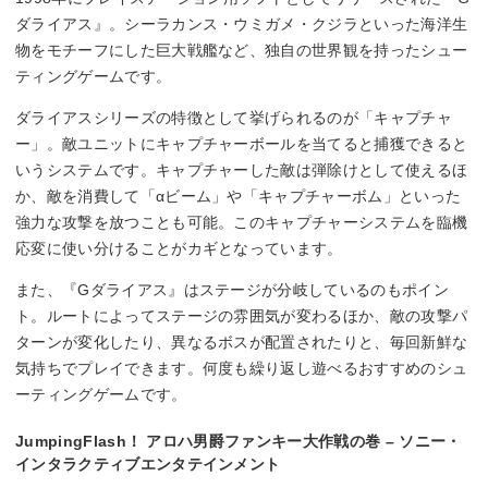
ダライアス』。シーラカンス・ウミガメ・クジラといった海洋生
物をモチーフにした巨大戦艦など、独自の世界観を持ったシュー
ティングゲームです。
ダライアスシリーズの特徴として挙げられるのが「キャプチャ
ー」。敵ユニットにキャプチャーボールを当てると捕獲できると
いうシステムです。キャプチャーした敵は弾除けとして使えるほ
か、敵を消費して「αビーム」や「キャプチャーボム」といった
強力な攻撃を放つことも可能。このキャプチャーシステムを臨機
応変に使い分けることがカギとなっています。
また、『Gダライアス』はステージが分岐しているのもポイン
ト。ルートによってステージの雰囲気が変わるほか、敵の攻撃パ
ターンが変化したり、異なるボスが配置されたりと、毎回新鮮な
気持ちでプレイできます。何度も繰り返し遊べるおすすめのシュ
ーティングゲームです。
JumpingFlash！ アロハ男爵ファンキー大作戦の巻 – ソニー・
インタラクティブエンタテインメント