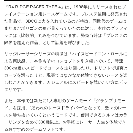
『R4 RIDGE RACER TYPE 4』は、1998年にリリースされたプ
レイステーション用レースゲームです。プレステ後期に発売され
た作品で、3DCGに力を入れているのが特徴。同世代のゲームは
まだまだポリゴンの角が目立っていたのに対し、本作のグラフィ
ックは（比較的）丸みを帯びています。発売当時は「プレステの
限界を超えた作品」として話題を呼びました。
リッジレーサーシリーズの特徴は「ハイスピードコントロールに
よる爽快感」。本作もそのコンセプトを引き継いでいて、時速
300km近いスピードでコースを走り回ったり、ドリフトで颯爽と
カーブを滑ったりと、現実ではなかなか体験できないレースを楽
しむことができます。カジュアルにスピードを競いたい方にピッ
タリです。
また、本作では新たに1人専用のゲームモード「グランプリモー
ド」を採用。”雇われのレースドライバー”となって、数々のレー
スを勝ち抜いていくというモードです。使用できるクルマはカラ
ーリングを含めて300種以上。お手軽にレーサー人生を体験でき
るおすすめのゲームソフトです。