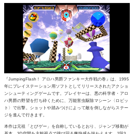
『JumpingFlash！ アロハ男爵ファンキー大作戦の巻』は、1995
年にプレイステーション用ソフトとしてリリースされたアクショ
ンシューティングゲームです。プレイヤーは、悪の科学者・アロ
ハ男爵の野望を打ち砕くために、万能害虫駆除マシーン〈ロビッ
ト〉で出撃。ショットや踏みつけによって敵を倒しながらステー
ジを進んで行きます。
本作は元祖「とびゲー」を自称しているとおり、ジャンプ移動が
基本。3D空間を主観視点で跳び回る爽快感を味わえます。2段3