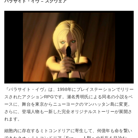
パラサイト・イヴ – スクウェア
『パラサイト・イヴ』は、1998年にプレイステーションでリリー
スされたアクションRPGです。瀬名秀明氏による同名の小説をベ
ースに、舞台を東京からニューヨークのマンハッタン島に変更。
さらに、登場人物も一新した完全オリジナルストーリーが展開さ
れます。
細胞内に存在するミトコンドリアに寄生して、何億年も命を繋い
できたネオ・ミトコンドリア「Eve」。人類への反乱を目論む