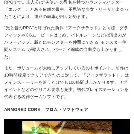
RPGです。主人公は”炎使い”の異名を持つバウンティハンター
「エルク」。とある依頼の最中、不思議な少女・リーザと出会っ
たことにより、運命の歯車が回り始めます。
“光と音のRPG”と呼ばれた前作『アークザラッド』と同様、グラ
フィックやCGムービーをはじめ、バトルシーンなどの演出力が
パワーアップ。新たにモンスターを仲間にできる｢モンスター仲
間システム｣が導入され、パーティ編成の自由度も上がりまし
た。
また、ボリュームが大幅にアップしているのもポイント。前作は
10時間程度でクリアできたのに対して、『アークザラッドⅡ』は
メインストーリーを追うだけでも100時間以上かかります。サブ
イベントなどのやりこみ要素も充実。初代プレイステーションを
代表する名作ゲームソフトです。
ARMORED CORE – フロム・ソフトウェア