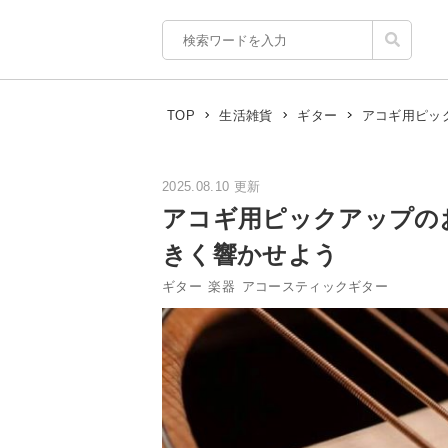
アコギ用ピッ
TOP
生活雑貨
ギター
2025.08.10 更新
アコギ用ピックアップの
きく響かせよう
ギター
楽器
アコースティックギター