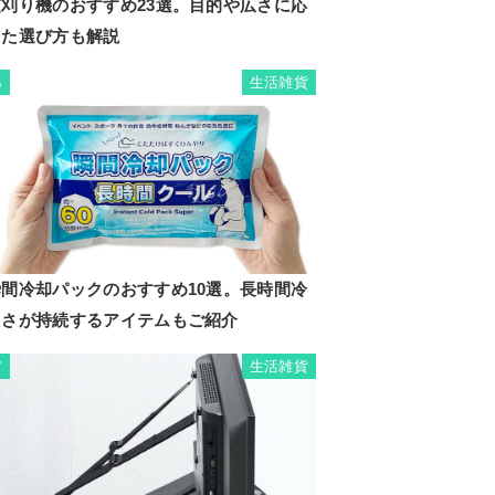
芝刈り機のおすすめ23選。目的や広さに応
じた選び方も解説
生活雑貨
6
瞬間冷却パックのおすすめ10選。長時間冷
たさが持続するアイテムもご紹介
生活雑貨
7