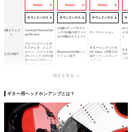
Yahoo!
Yahoo!
Yahoo!
Y
サウンドハウス
サウンドハウス
サウンドハウス
サウ
13種のアンプモデリ
3xリバ
内蔵エフェク
Tremolo/Chorus/Del
ング/20種のIRファイ
ディストーション
イ/3
ト
ay/Reverb
ル/19種のエフェクト
ン
フォーンジャック(3.
5 ステレオ・ミニフ
ギターインプット/A
ギター(
ォーン・ジャック)/A
Bluetooth/USB/ヘッ
UX Input（外部入力
入出力端子
力)/ヘ
UXジャック (CTIA規
ドフォン端子
端子）/ヘッドホンイ
ン(出力
格3.5mm TRRSミニ
ンプット
フォーン・ジャック)
幅87x奥行33x高さ3
幅41x高さ30x奥行8
長さ100x幅88x高さ
幅38x
続きを見る
寸法
9mm(プラグ折りたた
1mm
23mm
1mm
み時)
43g(電池の重量は含
重量
40g(電池含まず)
62g
40g
みません。)
ギター用ヘッドホンアンプとは？