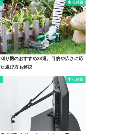
生活雑貨
4
芝刈り機のおすすめ23選。目的や広さに応
じた選び方も解説
生活雑貨
5