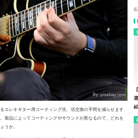
広
【
By:
pixabay.com
するエレキギター用コーティング弦。弦交換の手間を減らせます
す。製品によってコーティングやサウンドが異なるので、どれを
しょうか。