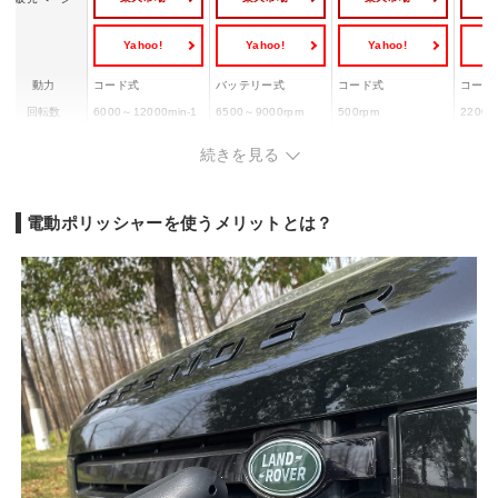
Yahoo!
Yahoo!
Yahoo!
Y
動力
コード式
バッテリー式
コード式
コード
回転数
6000～12000min-1
6500～9000rpm
500rpm
2200～
パッド径
123mm
123mm
123mm
125m
続きを見る
変速機能
◯
◯
ー
◯
2.2k
1.8kg（電池パック
重量
1.5kg
1.8kg
ドル、
取付時）
電動ポリッシャーを使うメリットとは？
まず)