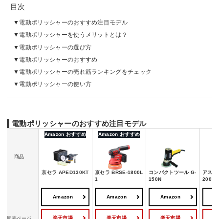
目次
電動ポリッシャーのおすすめ注目モデル
電動ポリッシャーを使うメリットとは？
電動ポリッシャーの選び方
電動ポリッシャーのおすすめ
電動ポリッシャーの売れ筋ランキングをチェック
電動ポリッシャーの使い方
電動ポリッシャーのおすすめ注目モデル
Amazon おすすめ
Amazon おすすめ
商品
京セラ APED130KT
京セラ BRSE-1800L
コンパクトツール G-
アスト
1
150N
20050
Amazon
Amazon
Amazon
A
楽天市場
楽天市場
楽天市場
販売ページ