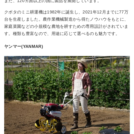
また、120ヵ国以上の国に製品を展開しています。
クボタのミニ耕運機は1982年に誕生し、2021年12月までに77万
台を生産しました。農作業機械製造から得たノウハウをもとに、
家庭菜園などの小規模な農地を耕すための専用設計がされていま
す。種類も豊富なので、用途に応じて選べるのも魅力です。
ヤンマー(YANMAR)