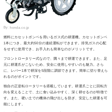
By:
honda.co.jp
燃料にカセットボンベを用いるガス式の耕運機。カセットボンベ
1本につき、最大約50分の連続運転ができます。排気ガスの心配
をせずに使用でき、お手入れも簡単なのがメリットです。
フロントロータリー式なので、隅々まで耕運できます。また、足
元に耕運爪がこないため、安全に使用しやすいのも魅力。さら
に、レバー1本で耕深を5段階に調節できます。簡単に切り替えら
れるのがポイントです。
独自の正逆転ロータリーを搭載しています。耕運爪ごとに回転方
向を変えることで、土に食い込みやすく、深く耕せるのが特徴で
す。また、硬い土での機体の飛び出しを防ぎ、安定した耕運を可
能にします。