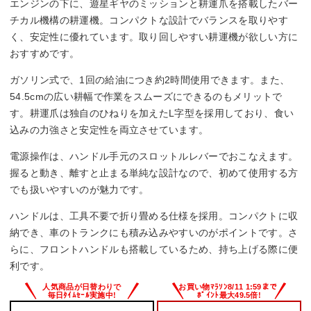
エンジンの下に、遊星ギヤのミッションと耕運爪を搭載したバー
チカル機構の耕運機。コンパクトな設計でバランスを取りやす
く、安定性に優れています。取り回しやすい耕運機が欲しい方に
おすすめです。
ガソリン式で、1回の給油につき約2時間使用できます。また、
54.5cmの広い耕幅で作業をスムーズにできるのもメリットで
す。耕運爪は独自のひねりを加えたL字型を採用しており、食い
込みの力強さと安定性を両立させています。
電源操作は、ハンドル手元のスロットルレバーでおこなえます。
握ると動き、離すと止まる単純な設計なので、初めて使用する方
でも扱いやすいのが魅力です。
ハンドルは、工具不要で折り畳める仕様を採用。コンパクトに収
納でき、車のトランクにも積み込みやすいのがポイントです。さ
らに、フロントハンドルも搭載しているため、持ち上げる際に便
利です。