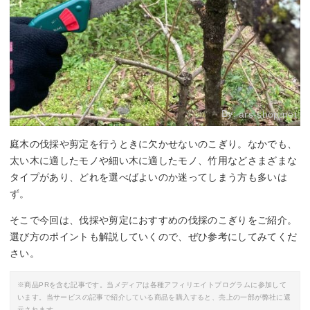
By:
ars-shop.net
庭木の伐採や剪定を行うときに欠かせないのこぎり。なかでも、
太い木に適したモノや細い木に適したモノ、竹用などさまざまな
タイプがあり、どれを選べばよいのか迷ってしまう方も多いは
ず。
そこで今回は、伐採や剪定におすすめの伐採のこぎりをご紹介。
選び方のポイントも解説していくので、ぜひ参考にしてみてくだ
さい。
※商品PRを含む記事です。当メディアは各種アフィリエイトプログラムに参加して
います。当サービスの記事で紹介している商品を購入すると、売上の一部が弊社に還
元されます。