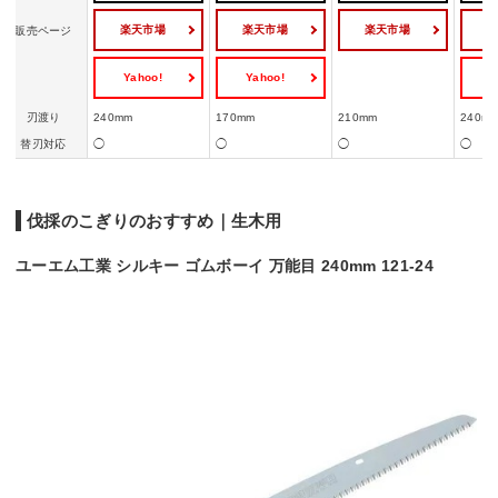
楽天市場
楽天市場
楽天市場
販売ページ
Yahoo!
Yahoo!
Y
刃渡り
240mm
170mm
210mm
240m
替刃対応
◯
◯
◯
◯
伐採のこぎりのおすすめ｜生木用
ユーエム工業 シルキー ゴムボーイ 万能目 240mm 121-24