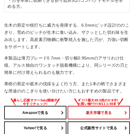
・刃を本体に収納できる折り込み式のコンパクトモデルを求
める方。
生木の剪定や枝打ちに威力を発揮する、6.0mmピッチ設計ののこ
ぎり。荒めのピッチが生木に食い込み、ザクッとした切れ味を生
み出します。高炭素刃物鋼に衝撃焼入を施した刃が、力強い切断
をサポートします。
本製品は薄刃ブレード0.7mm・切り幅0.95mmのアサリわけ仕
様。アルス独自のワンタッチ脱着機構により、同シリーズの刃と
簡単に付け替えられるのも魅力です。
果樹の剪定や庭木の伐採をよく行う方、また1本の柄でさまざま
な用途ののこぎりを使い分けたい方にもおすすめの製品です。
Amazonで見る
楽天市場で見る
Yahoo!で見る
公式販売サイトで見る