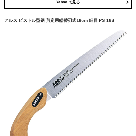
Yahoo!で見る
アルス ピストル型鋸 剪定用鋸替刃式18cm 細目 PS-18S