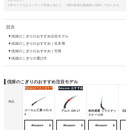
※本サイトではコンテンツ作成に当たり、一部AI技術を補助的に活用しております。
目次
伐採のこぎりのおすすめ注目モデル
伐採のこぎりのおすすめ｜生木用
伐採のこぎりのおすすめ｜竹用
伐採のこぎりの選び方
伐採のこぎりのおすすめ注目モデル
Amazon
ベストセラー
Amazon おすすめ
商品
ユーエム工業 121-2
アルス GR-17
角利産業 プラスチッ
石鋸
4
クケース付
Amazon
Amazon
Amazon
A