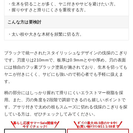
・生木を切ることが多く、ヤニ付きやサビを避けたい方。
・握りやすさと滑りにくさを重視する方。
こんな方は要検討
・太い枝や大きな木材を頻繁に切る方。
ブラックで統一されたスタイリッシュなデザインの伐採のこぎり
です。刃渡りは210mmで、板厚は0.9mmとやや厚め。刃の表面
には独自のフッ素ブラック塗装が施されており、生木を切っても
ヤニが付きにくく、サビにも強いので初心者でも手軽に扱えま
す。
柄の部分にはしっかり握れて滑りにくいエラストマー樹脂を採
用。また、刃の角度を2段階で調節できるのも嬉しいポイントで
す。アサリ付きで太めの枝もスムーズに切れる伐採のこぎりを探
している方は、ぜひチェックしてみてください。