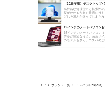
【2026年版】デスクトップ
高性能な処理能力と拡張性の
荷がかかる作業も快適に行え
どれを選ぶか迷ってしまう方も
15インチのノートパソコン
15インチのノートパソコン
デルが豊富なうえ、画面サイ
のモデルも多く、コスパのよい
ドスパラ(Dospara)
TOP
ブランド一覧