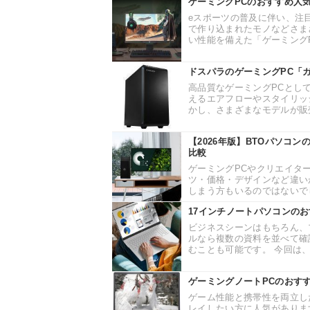
ゲーミングPCのおすすめ人
eスポーツの普及に伴い、注
で作り込まれたモノなどさま
い性能を備えた「ゲーミングP
ドスパラのゲーミングPC「
高品質なゲーミングPCとし
えるエアフローやスタイリッ
かし、さまざまなモデルが販売
【2026年版】BTOパソコ
比較
ゲーミングPCやクリエイタ
ツ・価格・デザインなど違い
しまう方もいるのではないでし
17インチノートパソコンの
ビジネスシーンはもちろん、
ルなら複数の資料を並べて確
むことも可能です。 今回は、1
ゲーミングノートPCのおす
ゲーム性能と携帯性を両立し
レイしたい方に人気がありま