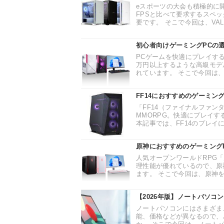
eスポーツの大会も積極的に開
FPSと比べて要求するスペ
要です。 そこで今回は、VAL
初心者向けゲーミングPCの
PCゲームを快適にプレイす
万円以上するような高級モデ
れています。 そこで今回は、
FF14におすすめのゲーミン
「FF14（ファイナルファン
MMORPG。快適にプレイ
本記事では、FF14のプレイに
原神におすすめのゲーミング
人気オープンワールドRPG
理性能が優れているので、原
ます。 そこで今回は、原神を
【2026年版】ノートパソコ
ノートパソコンにはさまざま
能、価格などが異なるので、