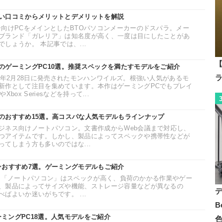
い口コミからメリットとデメリットを解説
ー向けPCをメインとしたBTOパソコンメーカーのドスパラ。メー
ブランド「ガレリア」は知名度が高く、一度は目にしたことがあ
しょうか。 本記事では、...
【
のゲーミングPC10選。推奨スペックを満たすモデルをご紹介
5年2月28日に発売されたモンハンワイルズ。根強い人気があるモ
新作として注目を集めています。本作はゲーミングPCでもプレイ
やXbox Seriesなどを持って...
のおすすめ15選。高コスパな人気モデルもラインナップ
ジネス向けノートパソコン。文書作成からWeb会議まで対応し、
つアイテムです。しかし、製品によってスペックや携帯性などが
てしまう方も多いのではな...
ソコンおすすめ7選。ゲーミングモデルもご紹介
している「ノートパソコン」はスペックが高く、負荷のかかる作業やゲー
、製品によってサイズや機能、ストレージ容量などが異なるの
ばよいか迷いがちです。 ...
B
ーミングPC18選。人気モデルをご紹介