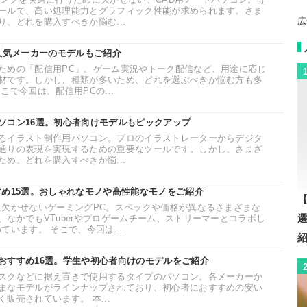
ールで、高い処理能力とグラフィック性能が求められます。さま
広
、どれを購入すべきか悩む...
。人気メーカーのモデルもご紹介
ための「配信用PC」。ゲーム実況やトーク配信など、用途に応じ
材です。しかし、種類が多いため、どれを選ぶべきか悩む方も多
こで今回は、配信用PCの...
ソコン16選。初心者向けモデルもピックアップ
るイラスト制作用パソコン。プロのイラストレーターからデジタ
通りの表現を実現するための重要なツールです。しかし、さまざ
め、どれを購入すべきか悩...
すめ15選。おしゃれなモノや高性能なモノをご紹介
【
に欠かせないゲーミングPC。スペックや価格が異なるさまざまな
なかでもVTuberやプロゲームチーム、ストリーマーとコラボし
ています。 そこで、今回は...
おすすめ16選。学生や初心者向けのモデルをご紹介
スクなどに据え置きで使用するタイプのパソコン。各メーカーか
まなモデルがラインナップされており、初心者におすすめの安い
販売されています。 本...