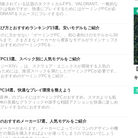
催されている話題のタクティカルFPS、VALORANT。一般的な
ックは低めですが、快適にプレイするためにはゲーミングPCが必
ORANTをスムーズにプレイするの...
選び方とおすすめランキング15選。安いモデルもご紹介
るのに欠かせない「ゲーミングPC」。初心者向けのモデルから30
ルまで、さまざまなメーカーから豊富なモデルがラインナップさ
おすすめのゲーミングPCを...
グPC13選。スペック別に人気モデルをご紹介
タジーXIV）」は、スクウェア・エニックスが開発する人気の
【
するためには、推奨スペックを満たしたゲーミングPCが必要です。
おすすめのゲーミングPCをご紹介...
PC14選。快適なプレイ環境を整えよう
「原神」のプレイにはゲーミングPCがおすすめ。スマホよりも処
神の美麗なグラフィックや派手な戦闘アクションも快適に楽しめ
プレイするのにおすすめの...
ンのおすすめメーカー17選。人気モデルをご紹介
メーカーがあります。メーカーによってパソコンのデザインや機
どの製品を購入すればよいか迷ってしまうのではないでしょう