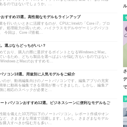
るのではないでしょうか。...
ソコンおすすめ15選。高性能なモデルもラインアップ
行いたいときに活躍するのが、CPUにIntelの「Core i7」プロ
す。処理能力が高いため、ハイクラスモデルやゲーミングパソコ
回は、Core i7搭載...
解説。選ぶならどっちがいい？
ており、購入の際に選択するポイントとなるWindowsとMac。
ているため、どちら製品を選べばよいか悩む方もいるのではない
ndowsとMacのおすすめモ...
パソコン18選。用途別に人気モデルをご紹介
デ
いのが、動画編集向けのノートパソコンです。編集アプリの充実
簡単に動画を編集できる環境が整ってきました。しかし、編集ア
で
に相応のスペックが必要と...
1
のノートパソコンおすすめ12選。ビジネスシーンに便利なモデルもご
性能を備えた10万円以下のノートパソコン。レポート作成やオン
など、さまざまな用途で活躍します。しかし、さまざまなモデル
購入すべきか悩む方も多い...