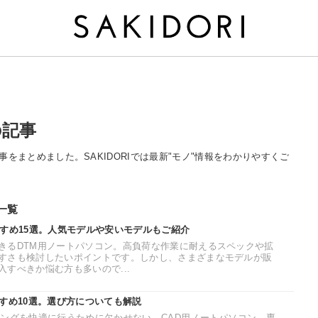
の記事
する記事をまとめました。SAKIDORIでは最新"モノ"情報をわかりやすくご
事一覧
すすめ15選。人気モデルや安いモデルもご紹介
きるDTM用ノートパソコン。高負荷な作業に耐えるスペックや拡
すさも検討したいポイントです。しかし、さまざまなモデルが販
すべきか悩む方も多いので...
すめ10選。選び方についても解説
リングを快適に行うために欠かせない、CAD用ノートパソコン。専