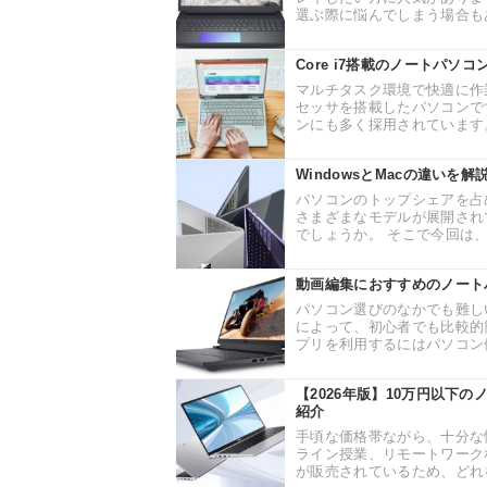
選ぶ際に悩んでしまう場合もあ
Core i7搭載のノートパ
マルチタスク環境で快適に作業を
セッサを搭載したパソコンで
ンにも多く採用されています。 今
WindowsとMacの違いを
パソコンのトップシェアを占め
さまざまなモデルが展開され
でしょうか。 そこで今回は、Wi
動画編集におすすめのノート
パソコン選びのなかでも難し
によって、初心者でも比較的
プリを利用するにはパソコン側
【2026年版】10万円以下
紹介
手頃な価格帯ながら、十分な
ライン授業、リモートワーク
が販売されているため、どれを