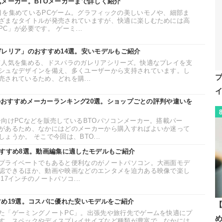
気メーカー。BTOメーカーまで詳しく紹介
目を集めているPCゲーム。グラフィックの美しいモノや、細部ま
ざまなタイトルが発売されていますが、快適に楽しむためには高
C」が必要です。 ゲーミ...
ガレリア」のおすすめ14選。安いモデルもご紹介
て人気を集める、ドスパラのガレリアシリーズ。快適なプレイを支
シュなデザインを備え、多くユーザーから支持されています。し
されているため、どれを購...
ンのおすすめメーカーランキング20選。ショップごとの評判や違いを
ー向けPCなどを販売しているBTOパソコンメーカー。搭載パー
があるため、なかにはどのメーカーから購入すればよいか迷って
ょうか。 そこで今回は、BTO...
おすすめ8選。動画編集に適したモデルもご紹介
プライベートでもあると便利なのがノートパソコン。大画面モデ
認できるほか、動画や映画などのエンタメを迫力ある映像で楽し
7インチのノートパソコ...
すめ19選。コスパに優れた安いモデルをご紹介
【
た「ゲーミングノートPC」。出張先や旅行先でゲームを快適にプ
す。スペックやディスプレイサイズなど種類が豊富で、なかには