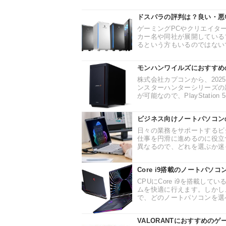
ドスパラの評判は？良い・悪
ゲーミングPCやクリエイタ
カー名や同社が展開している
るという方もいるのではないで
モンハンワイルズにおすすめ
株式会社カプコンから、202
ンスターハンターシリーズの
が可能なので、PlayStation 5
ビジネス向けノートパソコン
日々の業務をサポートするビ
仕事を円滑に進めるのに役立
異なるので、どれを選ぶか迷っ
Core i9搭載のノートパ
CPUにCore i9を搭載
ムを快適に行えます。しかし
で、どのノートパソコンを選べ
VALORANTにおすすめのゲ