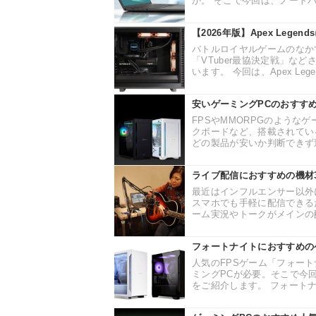
か。 そこで今回は、ノートパ
【2026年版】Apex Leg
バトルロイヤルゲームのなかでも
「VTuber最協決定戦」な
います。 今回は、Apex Leg
安いゲーミングPCのおすすめ
FPSやMMORPGのような
クボードなど、搭載されてい
どの製品が安いか判断できず迷
ライブ配信におすすめの機材
最近はインフルエンサー以外
スマホでも手軽に配信できる
ーム実況やトークがメインの配
フォートナイトにおすすめの
人気のFPSゲーム「フォー
ミングPCが必要。そこで今
をご紹介します。 フォートナ