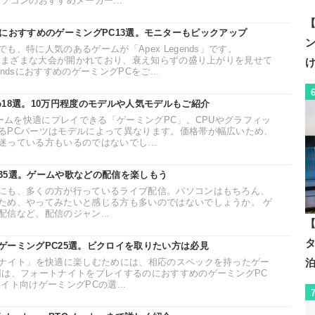
ソコンのおすすめメーカー...
【
endsにおすすめのゲーミングPC13選。モニターもピックアップ
、特に人気のあるゲームが「Apex Legends」です。
どさまざまな大会が開かれており、衰え知らずの盛り上がりを見せて
endsにおすすめのゲーミングPCをご...
18選。10万円程度のモデルや人気モデルもご紹介
ゲームを快適にプレイできる「ゲーミングPC」。CPUやグラフィッ
るPCパーツはモデルによって異なります。価格帯が幅広いため、
っている方もいるのではないでし...
35選。ゲームや歌などの配信を楽しもう
にも、多くの方が行っているライブ配信。パソコンはもちろん、
ため、やってみたいと感じる方も多いのではないでしょうか。 ゲ
信など、配信のジャン...
【
ゲーミングPC25選。ビクロイを取りたい方は必見
トナイト」を快適に楽しむためには、相応のスペックを持ったゲー
回は、フォートナイトをプレイするのにおすすめのゲーミングPC
イト向けゲーミングPCの選...