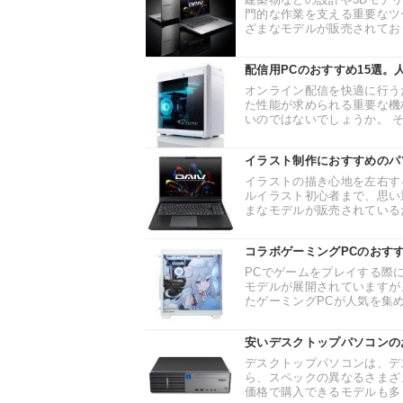
門的な作業を支える重要なツ
ざまなモデルが販売されており
配信用PCのおすすめ15選
オンライン配信を快適に行う
た性能が求められる重要な機
いのではないでしょうか。 そ
イラスト制作におすすめのパ
イラストの描き心地を左右す
ルイラスト初心者まで、思い
まなモデルが販売されているた
コラボゲーミングPCのおす
PCでゲームをプレイする際
モデルが展開されていますが、
たゲーミングPCが人気を集め
安いデスクトップパソコンの
デスクトップパソコンは、デ
ら、スペックの異なるさまざ
価格で購入できるモデルも多く