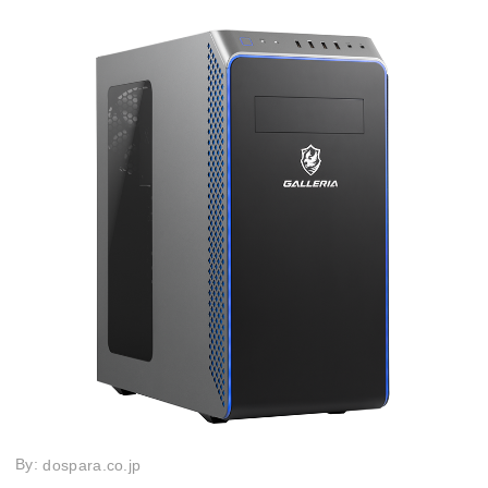
By:
dospara.co.jp