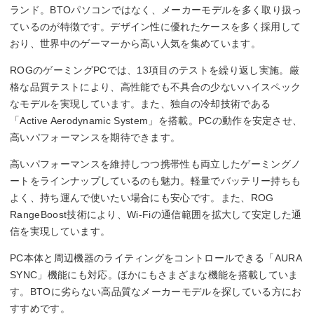
ランド。BTOパソコンではなく、メーカーモデルを多く取り扱っ
ているのが特徴です。デザイン性に優れたケースを多く採用して
おり、世界中のゲーマーから高い人気を集めています。
ROGのゲーミングPCでは、13項目のテストを繰り返し実施。厳
格な品質テストにより、高性能でも不具合の少ないハイスペック
なモデルを実現しています。また、独自の冷却技術である
「Active Aerodynamic System」を搭載。PCの動作を安定させ、
高いパフォーマンスを期待できます。
高いパフォーマンスを維持しつつ携帯性も両立したゲーミングノ
ートをラインナップしているのも魅力。軽量でバッテリー持ちも
よく、持ち運んで使いたい場合にも安心です。また、ROG
RangeBoost技術により、Wi-Fiの通信範囲を拡大して安定した通
信を実現しています。
PC本体と周辺機器のライティングをコントロールできる「AURA
SYNC」機能にも対応。ほかにもさまざまな機能を搭載していま
す。BTOに劣らない高品質なメーカーモデルを探している方にお
すすめです。