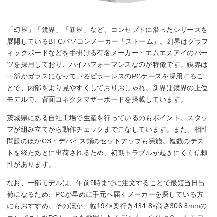
「幻界」「鏡界」「新界」など、コンセプトに沿ったシリーズを
展開しているBTOパソコンメーカー「ストーム」。幻界はグラフ
ィックボードなどを手掛ける有名メーカー・エムエスアイのパー
ツを採用しており、ハイパフォーマンスなのが特徴です。鏡界は
一部がガラスになっているピラーレスのPCケースを採用するこ
とで、内部をより見やすくしておりおしゃれ。新界は鏡界の上位
モデルで、背面コネクタマザーボードを搭載しています。
茨城県にある自社工場で生産を行っているのもポイント。スタッ
フが組み立てから動作チェックまでこなしています。また、相性
問題のほかOS・デバイス類のセットアップも実施。複数のテス
トを経たあとに出荷されるため、初期トラブルが起きにくく信頼
性があります。
なお、一部モデルは、午前9時までに注文することで最短当日出
荷になるため、PCが早めに手元へ届くメーカーを探している方
にもおすすめ。そのほか、幅194×奥行き434.8×高さ306.8mmの