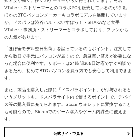
知名度が高く、多くのゲーマーから支持されています。有名
VTuber・ストリーマーとのコラボPCを販売しているのが特徴。
ほかのBTOパソコンメーカーもコラボモデルを展開しています
が、ドスパラは渋谷ハル・ぶいすぽっ！・SHAKAなど大手
VTuber・事務所・ストリーマーとコラボしており、ファンから
の人気があります。
「ほぼ全モデル翌日出荷」を謳っているのもポイント。注文して
から数日で手元にパソコンが届くので、急遽買い替えが必要にな
った場合に便利です。サポートは24時間365日対応ですぐ相談で
きるため、初めてBTOパソコンを買う方でも安心して利用できま
す。
また、製品を購入した際に「ドスパラポイント」が付与されると
いうメリットも。ドスパラサイト内で使えるポイントで、デバイ
ス等の購入費に充てられます。Steamウォレットに変換すること
も可能なので、Steamでのゲーム購入やゲーム内課金に使えま
す。
公式サイトで見る