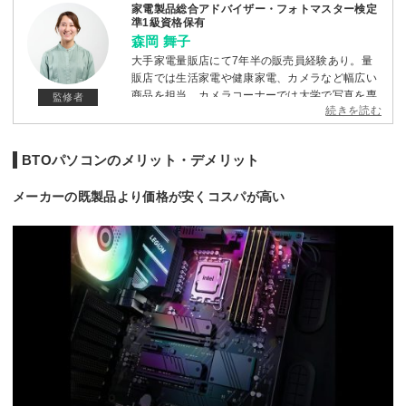
家電製品総合アドバイザー・フォトマスター検定
準1級資格保有
森岡 舞子
大手家電量販店にて7年半の販売員経験あり。量
販店では生活家電や健康家電、カメラなど幅広い
商品を担当。カメラコーナーでは大学で写真を専
監修者
続きを読む
攻した経験やフォトマスター検定の資格を活か
し、被写体に合わせた商品の選び方などを提案し
てきた。ジャンルを問わず初心者の方にもわかり
BTOパソコンのメリット・デメリット
やすい説明を心がけている。
メーカーの既製品より価格が安くコスパが高い