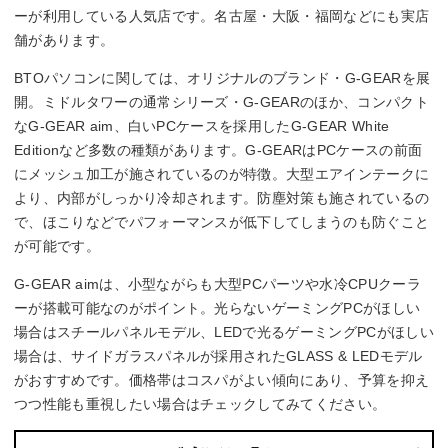
ーが利用している人気店です。名古屋・大阪・福岡などにも実店
舗があります。
BTOパソコンに関しては、オリジナルのブランド・G-GEARを展
開。ミドルタワーの通常シリーズ・G-GEARのほか、コンパクト
なG-GEAR aim、白いPCケースを採用したG-GEAR White
Editionなど多数の種類があります。G-GEARはPCケースの前面
にメッシュ加工が施されているのが特徴。大型エアインテークに
より、内部がしっかり冷却されます。防塵対策も施されているの
で、ほこりなどでパフォーマンスが低下してしまうのも防ぐこと
が可能です。
G-GEAR aimは、小型ながらも大型PCパーツや水冷CPUクーラ
ーが搭載可能なのがポイント。光らないゲーミングPCがほしい
場合はスチールパネルモデル、LEDで光るゲーミングPCがほしい
場合は、サイドガラスパネルが採用されたGLASS & LEDモデル
がおすすめです。価格帯はコスパがよい傾向にあり、予算を抑え
つつ性能も重視したい場合はチェックしてみてください。