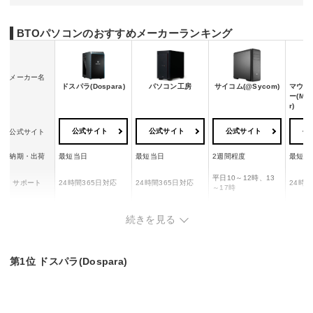
BTOパソコンのおすすめメーカーランキング
メーカー名
ドスパラ(Dospara)
パソコン工房
サイコム(@Sycom)
マウス
ー(Mou
r)
公式サイト
公式サイト
公式サイト
公
公式サイト
納期・出荷
最短当日
最短当日
2週間程度
最短3
平日10～12時、13
サポート
24時間365日対応
24時間365日対応
24時間
～17時
保証期間（無
1年間
1年間
1年間
3年間
続きを見る
料）
第1位 ドスパラ(Dospara)