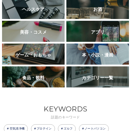
ヘルスケア
お酒
美容・コスメ
アプリ
ゲーム・おもちゃ
本・小説・漫画
食品・飲料
カテゴリー一覧
KEYWORDS
話題のキーワード
空気清浄機
プロテイン
ゴルフ
ノートパソコン