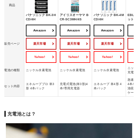
商品
パナソニック BK-3H
アイリスオーヤマ B
パナソニック BK-4M
EBL
CD/4H
CR-SC3MH/4S
CD/4H
ット
Amazon
Amazon
Amazon
A
楽天市場
楽天市場
楽天市場
販売ページ
Yahoo!
Yahoo!
Yahoo!
Y
ニッケ
電池の種類
ニッケル水素電池
ニッケル水素電池
ニッケル水素電池
充電池
急速充
エネループプロ 単3
充電式電池(単3形)4
エネループ 単4形 4
4本/単
セット内容
形 4本パック
本/専用充電器
本パック
池収納ケ
ケーブ
充電池とは？