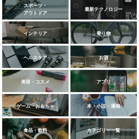
スポーツ・
最新テクノロジー
アウトドア
インテリア
乗り物
ヘルスケア
お酒
美容・コスメ
アプリ
ゲーム・おもちゃ
本・小説・漫画
食品・飲料
カテゴリー一覧