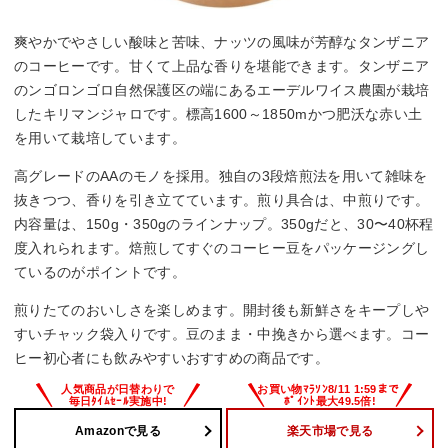
爽やかでやさしい酸味と苦味、ナッツの風味が芳醇なタンザニア
のコーヒーです。甘くて上品な香りを堪能できます。タンザニア
のンゴロンゴロ自然保護区の端にあるエーデルワイス農園が栽培
したキリマンジャロです。標高1600～1850mかつ肥沃な赤い土
を用いて栽培しています。
高グレードのAAのモノを採用。独自の3段焙煎法を用いて雑味を
抜きつつ、香りを引き立てています。煎り具合は、中煎りです。
内容量は、150g・350gのラインナップ。350gだと、30〜40杯程
度入れられます。焙煎してすぐのコーヒー豆をパッケージングし
ているのがポイントです。
煎りたてのおいしさを楽しめます。開封後も新鮮さをキープしや
すいチャック袋入りです。豆のまま・中挽きから選べます。コー
ヒー初心者にも飲みやすいおすすめの商品です。
Amazonで見る
楽天市場で見る