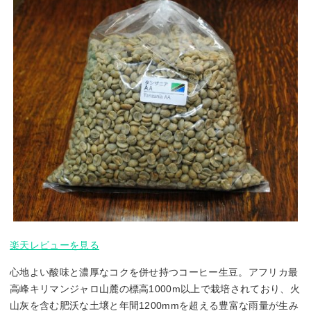
楽天レビューを見る
心地よい酸味と濃厚なコクを併せ持つコーヒー生豆。アフリカ最
高峰キリマンジャロ山麓の標高1000m以上で栽培されており、火
山灰を含む肥沃な土壌と年間1200mmを超える豊富な雨量が生み