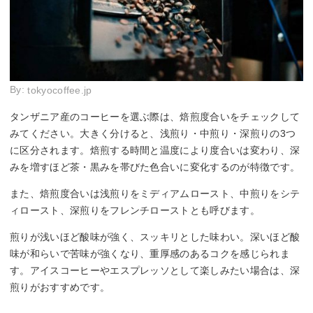
By:
tokyocoffee.jp
タンザニア産のコーヒーを選ぶ際は、焙煎度合いをチェックして
みてください。大きく分けると、浅煎り・中煎り・深煎りの3つ
に区分されます。焙煎する時間と温度により度合いは変わり、深
みを増すほど茶・黒みを帯びた色合いに変化するのが特徴です。
また、焙煎度合いは浅煎りをミディアムロースト、中煎りをシテ
ィロースト、深煎りをフレンチローストとも呼びます。
煎りが浅いほど酸味が強く、スッキリとした味わい。深いほど酸
味が和らいで苦味が強くなり、重厚感のあるコクを感じられま
す。アイスコーヒーやエスプレッソとして楽しみたい場合は、深
煎りがおすすめです。