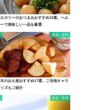
低カロリーのおつまみおすすめ16選。ヘル
シーで美味しい一品を厳選
食品・飲料
8
厚木のお土産おすすめ17選。ご当地キャラ
グッズもご紹介
食品・飲料
9