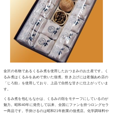
金沢の名物であるくるみ煮を使用したおつまみのお土産です。く
るみ煮はくるみをあめで炊いた佃煮。炊き上げには老舗あめ店の
「じろ飴」を使用しており、上品で自然な甘さに仕上がっていま
す。
くるみ煮を包むもなかは、くるみの殻をモチーフにしているのが
魅力。昭和40年に発売して以来、全国にファンを持つロングセラ
ー商品です。手掛けるのは昭和21年創業の佃煮店。化学調味料や