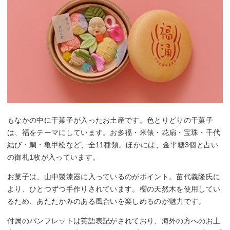
もなかの中に干菓子が入ったお土産です。色とりどりの干菓子
は、福をテーマにしています。お多福・米俵・花扇・宝珠・千代
結び・鯛・亀甲松など、全11種類。ほかには、金平糖3個と占い
の御札1枚が入っています。
お菓子は、山中製漆器に入っているのがポイント。苗代義隆氏に
より、ひとつずつ手作りされています。櫻の天然木を使用してい
るため、あたたかみのある風合いを楽しめるのが魅力です。
付属のパンフレットは英語表記がされており、海外の方へのお土