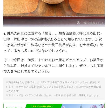
By:
rakuten.co.jp
石川県の南側に位置する「加賀」。加賀温泉郷と呼ばれる山代・
山中・片山津と3つの温泉地があることで知られています。加賀
には九谷焼や山中漆器などの伝統工芸品があり、お土産選びに迷
っている方も多いのではないでしょうか。
そこで今回は、加賀にまつわるお土産をピックアップ。お菓子か
ら飲み物、雑貨までジャンル別にご紹介します。ぜひ、お土産選
びの参考にしてみてください。
※商品PRを含む記事です。当メディアは各種アフィリエイトプログラムに参加して
います。当サービスの記事で紹介している商品を購入すると、売上の一部が弊社に還
元されます。
※本サイトではコンテンツ作成に当たり、一部AI技術を補助的に活用しております。