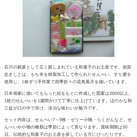
石川の銘菓として広く親しまれている和菓子のお土産です。加賀
志きしとは、もち米を精製加工して作られたせんべい。すり蜜を
使用し、1枚ずつ手作業で四季折々の花鳥風月を描いています。
日本画家に描いてもらった絵をもとに作成した図案は2000以上。
1枚のせんべいを1週間かけて丁寧に仕上げています。ほのかな和
三盆が口の中で溶け、淡泊な味わいが魅力です。
セット内容は、せんべい7～9枚・ゼリー小物・らくがんなど。せ
んべいや小物の種類は季節によって異なります。賞味期限は50
日。伝統的な和菓子のお土産を探している方にぴったりです。