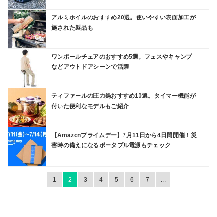
アルミホイルのおすすめ20選。使いやすい表面加工が
施された製品も
ワンポールチェアのおすすめ5選。フェスやキャンプ
などアウトドアシーンで活躍
ティファールの圧力鍋おすすめ10選。タイマー機能が
付いた便利なモデルもご紹介
【Amazonプライムデー】7月11日から4日間開催！災
害時の備えになるポータブル電源もチェック
1
2
3
4
5
6
7
...