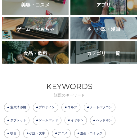
美容・コスメ
アプリ
ゲーム・おもちゃ
本・小説・漫画
食品・飲料
カテゴリー一覧
KEYWORDS
話題のキーワード
空気清浄機
プロテイン
ゴルフ
ノートパソコン
タブレット
ゲームパッド
イヤホン
ヘッドホン
映画
小説・文庫
アニメ
漫画・コミック