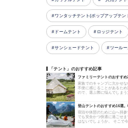
ワンタッチテント(ポップアップテン
ドームテント
ロッジテント
サンシェードテント
ツールー
「テント」のおすすめ記事
ファミリーテントのおすすめ
家族でのキャンプに欠かせな
不便に感じることがあるため
ので、選ぶ際に悩んでしまう方
登山テントのおすすめ16選
宿泊や休憩のために山へ持参
でも安全かつ快適に過ごせま
はないでしょうか。 そこで今