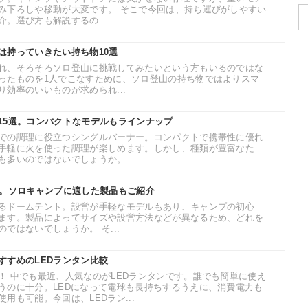
み下ろしや移動が大変です。 そこで今回は、持ち運びがしやすい
。選び方も解説するの...
は持っていきたい持ち物10選
れ、そろそろソロ登山に挑戦してみたいという方もいるのではな
ったものを1人でこなすために、ソロ登山の持ち物ではよりスマ
効率のいいものが求められ...
15選。コンパクトなモデルもラインナップ
での調理に役立つシングルバーナー。コンパクトで携帯性に優れ
手軽に火を使った調理が楽しめます。しかし、種類が豊富なた
多いのではないでしょうか。...
選。ソロキャンプに適した製品もご紹介
るドームテント。設営が手軽なモデルもあり、キャンプの初心
ます。製品によってサイズや設営方法などが異なるため、どれを
ではないでしょうか。 そ...
すすめのLEDランタン比較
！ 中でも最近、人気なのがLEDランタンです。誰でも簡単に使え
うのに十分。LEDになって電球も長持ちするうえに、消費電力も
用も可能。今回は、LEDラン...