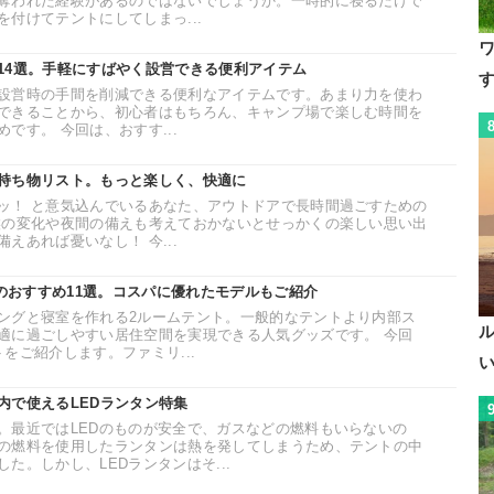
奪われた経験があるのではないでしょうか。一時的に寝るだけで
付けてテントにしてしまっ...
14選。手軽にすばやく設営できる便利アイテム
設営時の手間を削減できる便利なアイテムです。あまり力を使わ
できることから、初心者はもちろん、キャンプ場で楽しむ時間を
です。 今回は、おすす...
持ち物リスト。もっと楽しく、快適に
ッ！ と意気込んでいるあなた、アウトドアで長時間過ごすための
候の変化や夜間の備えも考えておかないとせっかくの楽しい思い出
えあれば憂いなし！ 今...
トのおすすめ11選。コスパに優れたモデルもご紹介
ングと寝室を作れる2ルームテント。一般的なテントより内部ス
適に過ごしやすい居住空間を実現できる人気グッズです。 今回
をご紹介します。ファミリ...
内で使えるLEDランタン特集
。最近ではLEDのものが安全で、ガスなどの燃料もいらないの
の燃料を使用したランタンは熱を発してしまうため、テントの中
た。しかし、LEDランタンはそ...