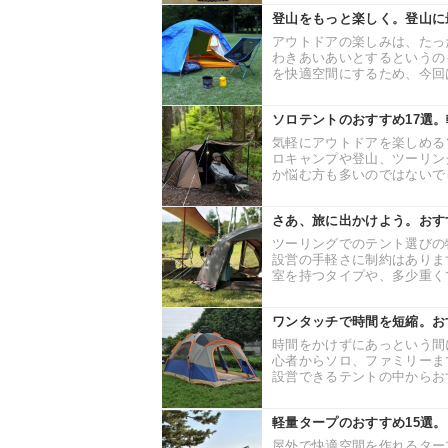
登山をもっと楽しく。登山に
アウトドアの楽しみは、たっ
わきあいあいとするというの
を快適空間にするため、今回は
ソロテントのおすすめ17選
気軽にアウトドアを楽しめる
ロキャンプや登山、ツーリン
か悩む方も多いのではないでし
さあ、旅に出かけよう。おす
ツーリングでのテント選びの
設営の手軽さに制約はありま
室を持つタイプや、多少重くて
ワンタッチで時間を短縮。お
時間をかけずにあっという間
心者からソロ、ファミリーま
設営できるテントの中からおす
軽量タープのおすすめ15選
屋外で快適空間を作れるター