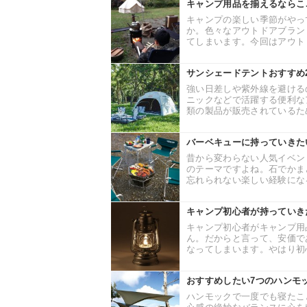
キャンプ用品を揃えるならこ
キャンプの楽しい季節がやっ
か。色々なアウトドアブラン
てしまいます。今回はアウトド
サンシェードテントおすすめ
強い日差しや紫外線を避ける
ニックなどで活躍する便利な
類の製品が販売されているため
バーベキューに持っていきた
昔から変わらない人気イベン
のテーマですよね。石でかま
忘れられない楽しい経験になる
キャンプ初心者が持っていき
キャンプ初心者がキャンプ用
ん。だからと言って、安価で
なってしまいます。やはり初心
おすすめしたい7つのハンモ
ハンモックで一度でも寝たこ