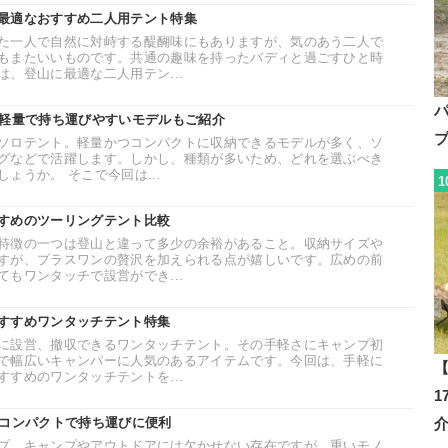
最適なおすすめ二人用テント特集
た一人で自然に対峙する醍醐味にもありますが、気のあう二人で
もまたいいものです。共通の趣味を持ったバディと過ごすひと時
、登山に最適な二人用テン...
。軽量で持ち運びやすいモデルもご紹介
ソロテント。軽量かつコンパクトに収納できるモデルが多く、ソ
グなどで活躍します。しかし、種類が多いため、どれを選ぶべき
ょうか。 そこで今回は...
1
すめのツーリングテント比較
特徴の一つは登山と違って多少の余裕があること。収納サイズや
すが、プラスワンの贅沢を加えられる点が嬉しいです。広めの前
もワンタッチで設営ができ...
すすめワンタッチテント特集
に設営、撤収できるワンタッチテント。その手軽さにキャンプ初
で幅広いキャンパーに人気のあるアイテムです。今回は、手軽に
【
すめのワンタッチテントを...
。コンパクトで持ち運びに便利
プ。キャンプやアウトドアには欠かせない存在ですが、重いモノ