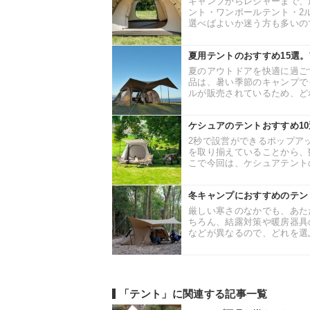
キャンプからレジャーまで、
ント・ワンポールテント・2
選べばよいか迷う方も多いので
夏用テントのおすすめ15選
夏のアウトドアを快適に過ご
品は、暑い季節のキャンプで
ルが販売されているため、どれ
ケシュアのテントおすすめ1
2秒で設営ができるポップア
を取り揃えていることから、
こで今回は、ケシュアテントの
冬キャンプにおすすめのテン
厳しい寒さのなかでも、あた
ちろん、結露対策や暖房器具
などが異なるので、どれを選ぶ
「テント」に関連する記事一覧