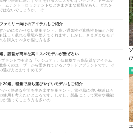
屋外で快適に過ごす空間を作るのに欠かせないテント。ドームテ
ルームテント・ロッジテントなどさまざまな種類があり、どれを
はないでしょうか。 そ...
。ファミリー向けのアイテムもご紹介
すために欠かせない夏用テント。高い通気性や遮熱性を備えた製
も涼しく眠れる環境を整えてくれます。しかし、さまざまなモデ
を購入すべきか悩む方も多...
0選。設営が簡単な高コスパモデルが勢ぞろい
ップテントで有名な「ケシュア」。低価格でも高品質なアイテム
数多くのユーザーから愛されているアウトドアブランドです。 そ
選び方とおすすめモデ...
ト20選。軽量で持ち運びやすいモデルもご紹介
たかく快適な空間を生み出す冬用テント。雪や風に強い構造はも
の使用も考えたいところです。しかし、製品によって素材や機能
か迷ってしまう方も多いの...