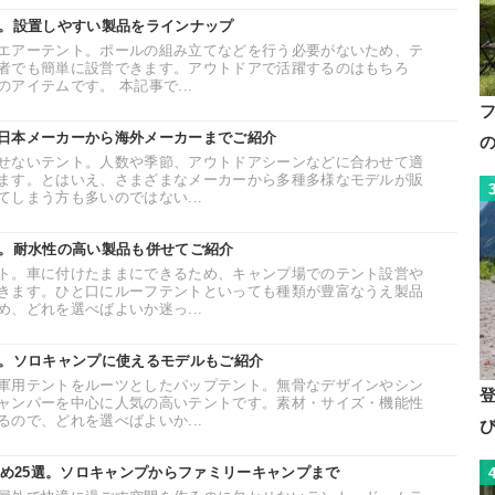
選。設置しやすい製品をラインナップ
エアーテント。ポールの組み立てなどを行う必要がないため、テ
者でも簡単に設営できます。アウトドアで活躍するのはもちろ
アイテムです。 本記事で...
日本メーカーから海外メーカーまでご紹介
せないテント。人数や季節、アウトドアシーンなどに合わせて適
ます。とはいえ、さまざまなメーカーから多種多様なモデルが販
しまう方も多いのではない...
選。耐水性の高い製品も併せてご紹介
ト。車に付けたままにできるため、キャンプ場でのテント設営や
きます。ひと口にルーフテントといっても種類が豊富なうえ製品
、どれを選べばよいか迷っ...
選。ソロキャンプに使えるモデルもご紹介
軍用テントをルーツとしたパップテント。無骨なデザインやシン
ャンパーを中心に人気の高いテントです。素材・サイズ・機能性
ので、どれを選べばよいか...
すめ25選。ソロキャンプからファミリーキャンプまで