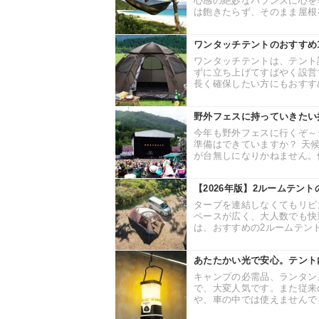
心感の絶妙なバランスに心を
は飽きたらず、そのまま屋根を
ワンタッチテントのおすすめ
ワンタッチテントは、テント
ずに立ち上げてすばやく設営
長く確保したい方にもおすすめ
野外フェスに持っていきたい
今年も野外フェスに行くぞ～
準備はできていますか？ 天
が台無しになりかねません。備
【2026年版】2ルームテン
タープを連結しなくてもリビ
ペースが広く、大人数でも快
は、おすすめの2ルームテント
あたたかい光で安心。テント
キャンプの必需品、ランタン
で、大変人気です。また従来
や、車の中では使えませんでし