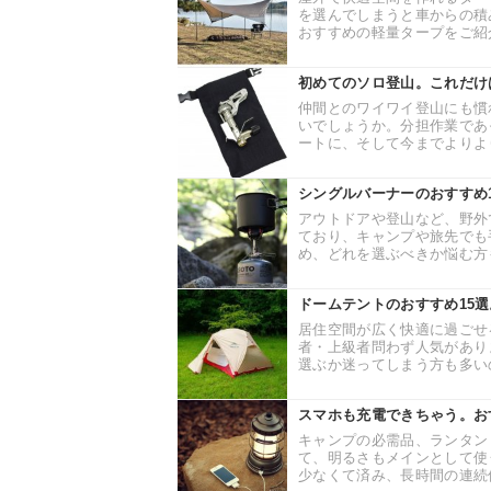
を選んでしまうと車からの積
おすすめの軽量タープをご紹介
初めてのソロ登山。これだけ
仲間とのワイワイ登山にも慣
いでしょうか。分担作業であ
ートに、そして今までよりより
シングルバーナーのおすすめ
アウトドアや登山など、野外
ており、キャンプや旅先でも
め、どれを選ぶべきか悩む方も
ドームテントのおすすめ15
居住空間が広く快適に過ごせ
者・上級者問わず人気があり
選ぶか迷ってしまう方も多いの
スマホも充電できちゃう。お
キャンプの必需品、ランタン
て、明るさもメインとして使
少なくて済み、長時間の連続使