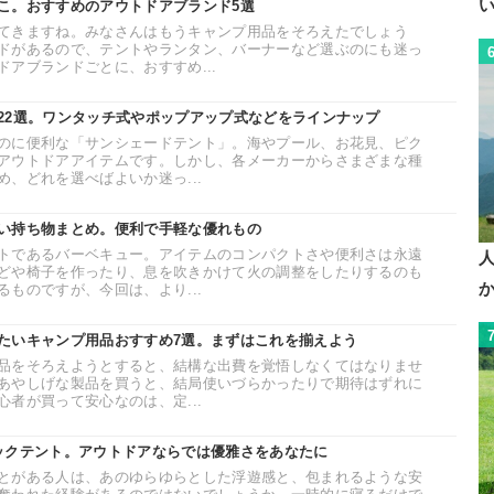
こ。おすすめのアウトドアブランド5選
てきますね。みなさんはもうキャンプ用品をそろえたでしょう
ドがあるので、テントやランタン、バーナーなど選ぶのにも迷っ
アブランドごとに、おすすめ...
22選。ワンタッチ式やポップアップ式などをラインナップ
のに便利な「サンシェードテント」。海やプール、お花見、ピク
アウトドアアイテムです。しかし、各メーカーからさまざまな種
、どれを選べばよいか迷っ...
い持ち物まとめ。便利で手軽な優れもの
トであるバーベキュー。アイテムのコンパクトさや便利さは永遠
どや椅子を作ったり、息を吹きかけて火の調整をしたりするのも
ものですが、今回は、より...
たいキャンプ用品おすすめ7選。まずはこれを揃えよう
品をそろえようとすると、結構な出費を覚悟しなくてはなりませ
あやしげな製品を買うと、結局使いづらかったりで期待はずれに
者が買って安心なのは、定...
ックテント。アウトドアならでは優雅さをあなたに
とがある人は、あのゆらゆらとした浮遊感と、包まれるような安