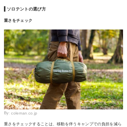
15Dポリエステルメ
入口＆窓/ポリエステ
ウォール
ッシュ(インナーウォ
前後メッシュパネル
ー
ソロテントの選び方
ルメッシュ
ール部)
重さをチェック
By:
coleman.co.jp
重さをチェックすることは、移動を伴うキャンプでの負担を減ら