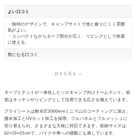
よい口コミ
・独特のデザインで、キャンプサイトで他と被りにくく雰囲
気がよい。
・コンパクトながらタープ部分が広く、リビングとして快適
に使える。
気になる口コミ
・タープにスカート部分がないため、冬場の冷気や冷風対策
が必要。
続きを見る
・ペグの本数が多く、設営時にスペースを確保する必要あ
り。
タープとテントが一体化したソロキャンプ向けドームテント。前
室はキッチンやリビングとして活用できる広さを備えています。
フライシートは耐水圧3000mmミニマムのコーティングに加え、
撥水加工とUVカット加工を採用。フルパネルとフルメッシュに
切り替えられ、さまざまな天候に対応できます。収納サイズは
62×19×23cmで、バイクや車への積載にも適しています。