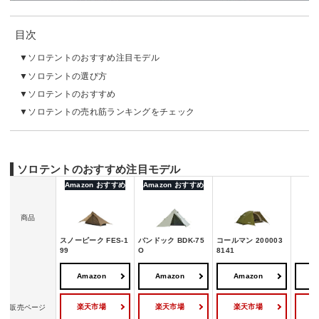
目次
ソロテントのおすすめ注目モデル
ソロテントの選び方
ソロテントのおすすめ
ソロテントの売れ筋ランキングをチェック
ソロテントのおすすめ注目モデル
Amazon おすすめ
Amazon おすすめ
商品
スノーピーク FES-1
バンドック BDK-75
コールマン 200003
オ
99
O
8141
Amazon
Amazon
Amazon
A
楽天市場
楽天市場
楽天市場
販売ページ