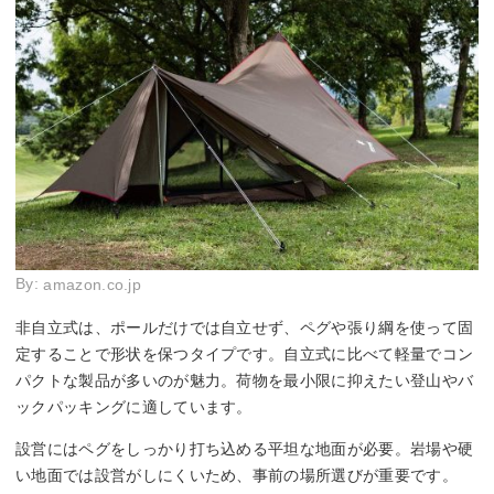
By:
amazon.co.jp
非自立式は、ポールだけでは自立せず、ペグや張り綱を使って固
定することで形状を保つタイプです。自立式に比べて軽量でコン
パクトな製品が多いのが魅力。荷物を最小限に抑えたい登山やバ
ックパッキングに適しています。
設営にはペグをしっかり打ち込める平坦な地面が必要。岩場や硬
い地面では設営がしにくいため、事前の場所選びが重要です。