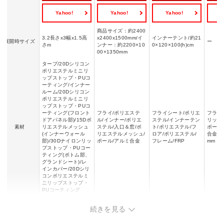
Yahoo!
Yahoo!
Yahoo!
Y
商品サイズ：約2400
3.2長さx3幅x1.5高
x2400x1500mm/イ
インナーテント/約21
展開時サイズ
ー
さm
ンナー：約2200×10
0×120×100(h)cm
00×1350mm
タープ/20Dシリコン
ポリエステルミニリ
ップストップ・PUコ
ーティング/インナー
ルーム/20Dシリコン
ポリエステルミニリ
ップストップ・PUコ
ーティング(フロント
フライ/ポリエステ
フライシート/ポリエ
フライ
ドアパネル部)/15Dポ
ル/インナー/ポリエ
ステル/インナーテン
リップ
素材
リエステルメッシュ
ステル/入口＆窓/ポ
ト/ポリエステル/フ
ポール:
(インナーウォール
リエステルメッシュ/
ロア/ポリエステル/
合金 φ
部)/30Dナイロンリッ
ポール/アルミ合金
フレーム/FRP
mm
プストップ・PUコー
ティング(ボトム部、
グランドシート)/レ
インカバー/20Dシリ
コンポリエステルミ
ニリップストップ・
PUコーティング
フライシート：約30
続きを見る
耐水圧
1,500mmミニマム
00mm/インナーフロ
約1,500mm
1,800
ア：約5000mm