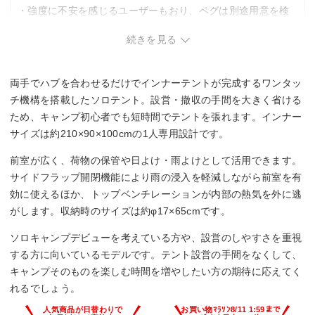
・強度に不安を感じるユーザーもおり、ペグは別途用意を検
討する方も。
続きを見る
両手でハブを合わせるだけでインナーテントが完成するワンタッ
チ機構を搭載したソロテント。設営・撤収の手間を大きく省ける
ため、キャンプ初心者でも短時間でテントを張れます。インナー
サイズは約210×90×100cmの1人専用設計です。
前室が広く、荷物の保管や日よけ・雨よけとして活用できます。
サイドフラップ開閉機能により雨の浸入を軽減しながら前室を有
効に使えるほか、トップベンチレーションが内部の熱気を外に逃
がします。収納時のサイズは約φ17×65cmです。
ソロキャンプデビューを考えている方や、設営のしやすさを重視
する方に向いているモデルです。テント設営の手間をなくして、
キャンプそのものを楽しむ時間を増やしたい方の期待に応えてく
れるでしょう。