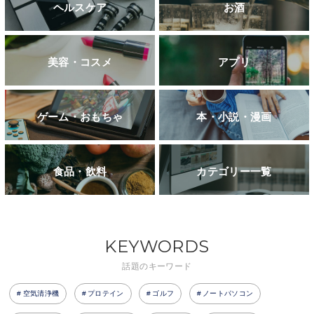
ヘルスケア
お酒
美容・コスメ
アプリ
ゲーム・おもちゃ
本・小説・漫画
食品・飲料
カテゴリー一覧
KEYWORDS
話題のキーワード
空気清浄機
プロテイン
ゴルフ
ノートパソコン