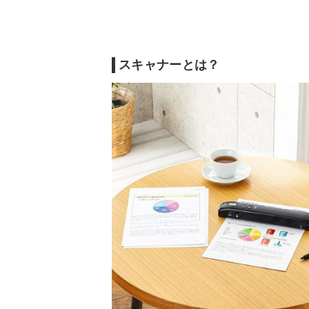
光学解像度
4800 dpi
4800 dpi
両面読み取り
ー
ー
電源
USB
USB
自動給紙方式(ADF)
ー
ー
スキャナーとは？