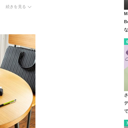
600 dpi
600 dpi
600 dpi
3100dpi
続きを見る
◯
ー
◯
ー
M
AC
USB
AC
USB充電器
B
◯
◯
◯
ー
デ
で