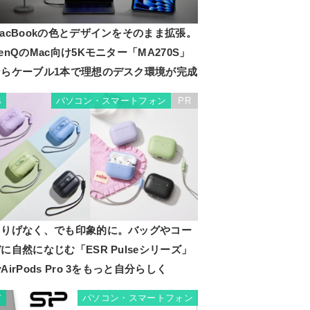
acBookの色とデザインをそのまま拡張。
enQのMac向け5Kモニター「MA270S」
ならケーブル1本で理想のデスク環境が完成
パソコン・スマートフォン
PR
6
さりげなく、でも印象的に。バッグやコー
に自然になじむ「ESR Pulseシリーズ」
AirPods Pro 3をもっと自分らしく
パソコン・スマートフォン
7