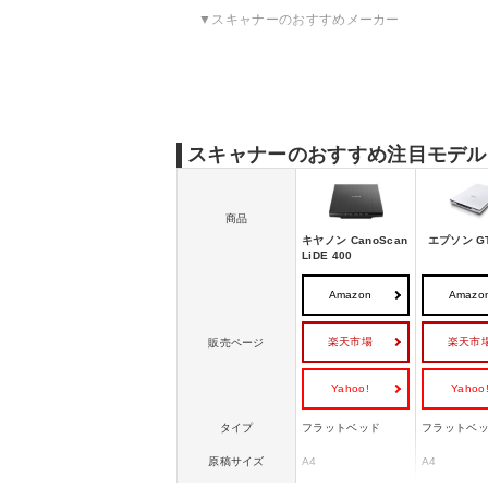
スキャナーのおすすめメーカー
スキャナーのおすすめランキング｜据え置き
スキャナーのおすすめランキング｜ハンディ
スキャナーのおすすめランキング｜名刺スキ
スキャナーのおすすめランキング｜フィルム
スキャナーのおすすめ注目モデル
スキャナーの売れ筋ランキングをチェック
スキャナーの選び方
商品
キヤノン CanoScan
エプソン GT
LiDE 400
Amazon
Amazo
楽天市場
楽天市
販売ページ
Yahoo!
Yahoo
タイプ
フラットベッド
フラットベ
原稿サイズ
A4
A4