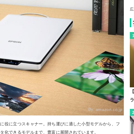
広
【
By:
amazon.co.jp
きに役に立つスキャナー。持ち運びに適した小型モデルから、フ
ータ化できるモデルまで、豊富に展開されています。