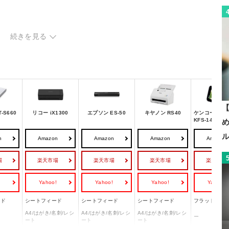
タイプ
続きを見る
タイプ
ャナー
スキャナー
【
-S660
リコー iX1300
エプソン ES-50
キヤノン RS40
ケンコー・ト
KFS-14DFST
n
Amazon
Amazon
Amazon
Amazon
場
楽天市場
楽天市場
楽天市場
楽天市場
!
Yahoo!
Yahoo!
Yahoo!
Yahoo!
ッド
シートフィード
シートフィード
シートフィード
フラットベッ
A4/はがき/名刺/レシ
A4/はがき/名刺/レシ
A4/はがき/名刺/レシ
ー
ート
ート
ート