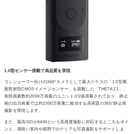
1.0型センサー搭載で高品質を実現
コンシューマー向けの360°カメラとして最大クラスの「1.0型裏
面照射型CMOSイメージセンサー」を搭載した「THETA Z1」。
有効画素数約2000万画素のユニットが2基搭載されており、静止
画の出力画素では約2300万画素に相当する高画質の360°静止画
撮影を実現します。
また、最高ISOが6400という高感度撮影に対応するところもポイ
ント。薄暗い室内や夜間でのクリアな写真撮影をサポートしま