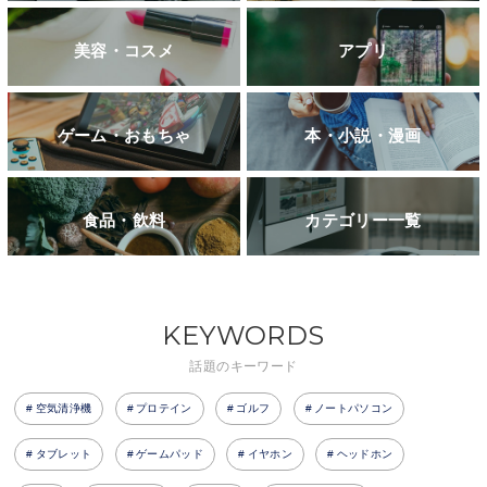
美容・コスメ
アプリ
ゲーム・おもちゃ
本・小説・漫画
食品・飲料
カテゴリー一覧
KEYWORDS
話題のキーワード
空気清浄機
プロテイン
ゴルフ
ノートパソコン
タブレット
ゲームパッド
イヤホン
ヘッドホン