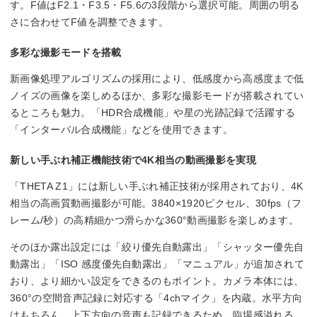
す。F値はF2.1・F3.5・F5.6の3段階から選択可能。周囲の明る
さに合わせてF値を調整できます。
多彩な撮影モードを搭載
新画像処理アルゴリズムの採用により、低感度から高感度まで低
ノイズの画像を楽しめるほか、多彩な撮影モードが搭載されてい
るところも魅力。「HDR合成機能」や星の光跡記録で活躍する
「インターバル合成機能」などを使用できます。
新しい手ぶれ補正機能技術で4K相当の動画撮影を実現
「THETA Z1」には新しい手ぶれ補正技術が採用されており、4K
相当の高画質動画撮影が可能。3840×1920ピクセル、30fps（フ
レーム/秒）の高精細かつ滑らかな360°動画撮影を楽しめます。
そのほか露出設定には「絞り優先自動露出」「シャッター優先自
動露出」「ISO 感度優先自動露出」「マニュアル」が追加されて
おり、より細かい設定をできるのもポイント。カメラ本体には、
360°の空間音声記録に対応する「4chマイク」を内蔵。水平方向
はもちろん、上下方向の音声も記録できるため、臨場感溢れる