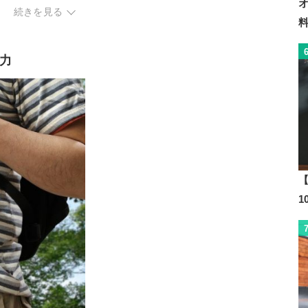
風速1段階目/約9時間
続きを見る
風速2段階目/約7時間
半
風速3段階目/約3時間
ECO/約11時間
半
約1.5～8.5時間
PRO/約6時間
風速4段階目/約2時間
MAX/約3.5時間
力
半
風速5段階目/約1時間
40分
【