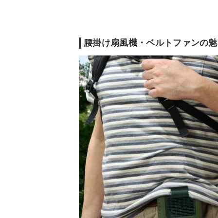
弱/約26.5時間
弱/約13時間
連続使用時間
中/約14時間
中/約7時間
強/約9.5時間
強/約5時間
腰掛け扇風機・ベルトファンの魅