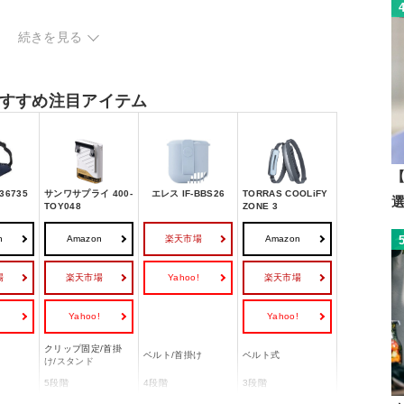
ングをチェック
続きを見る
すすめ注目アイテム
【
36735
サンワサプライ 400-
エレス IF-BBS26
TORRAS COOLiFY
TOY048
ZONE 3
n
Amazon
楽天市場
Amazon
場
楽天市場
Yahoo!
楽天市場
!
Yahoo!
Yahoo!
クリップ固定/首掛
ベルト/首掛け
ベルト式
け/スタンド
5段階
4段階
3段階