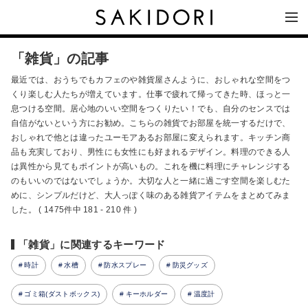
「雑貨」の記事
最近では、おうちでもカフェのや雑貨屋さんように、おしゃれな空間をつ
くり楽しむ人たちが増えています。仕事で疲れて帰ってきた時、ほっと一
息つける空間。居心地のいい空間をつくりたい！でも、自分のセンスでは
自信がないという方にお勧め。こちらの雑貨でお部屋を統一するだけで、
おしゃれで他とは違ったユーモアあるお部屋に変えられます。キッチン商
品も充実しており、男性にも女性にも好まれるデザイン。料理のできる人
は異性から見てもポイントが高いもの。これを機に料理にチャレンジする
のもいいのではないでしょうか。大切な人と一緒に過ごす空間を楽しむた
めに、シンプルだけど、大人っぽく味のある雑貨アイテムをまとめてみま
した。 ( 1475件中 181 - 210 件 )
「雑貨」に関連するキーワード
時計
水槽
防水スプレー
防災グッズ
ゴミ箱(ダストボックス)
キーホルダー
温度計