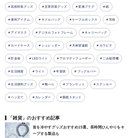
花粉対策グッズ
災害対策グッズ
変換プラグ
鏡
便利アイテム
サドルバッグ
ケーブルボックス
耳栓
アイマスク
デジタルフォトフレーム
キャリーバッグ
カードケース
シュレッダー
天体望遠鏡
カラビナ
貯金箱
LEDライト
アロマディフューザー
ごみ処理機
生活雑貨
ライト
年賀状
ブックカバー
生活便利グッズ
靴べら
ブランケット
ステッカー
ペン立て
カレンダー
眼鏡スタンド
「雑貨」のおすすめ記事
首を冷やすグッズおすすめ15選。長時間ひんやりをキ
ープする製品も