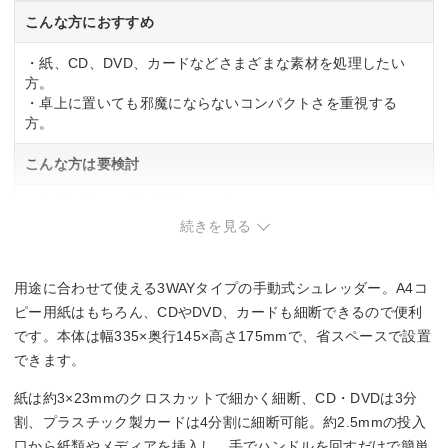
こんな方におすすめ
・紙、CD、DVD、カードなどさまざまな素材を処理したい
方。
・卓上に置いても邪魔にならないコンパクトさを重視する
方。
こんな方は要検討
・大量の紙を一度に処理したい方。
・ハンドル操作に力が必要な方。
続きを見る
用途に合わせて使える3WAYタイプの手動式シュレッダー。A4コ
ピー用紙はもちろん、CDやDVD、カードも細断できるので便利
です。本体は幅335×奥行145×高さ175mmで、省スペースで設置
できます。
紙は約3×23mmのクロスカットで細かく細断、CD・DVDは3分
割、プラスチック製カードは4分割に細断可能。約2.5mmの投入
口から紙類やメディアを挿入し、手でハンドルを回すだけで簡単