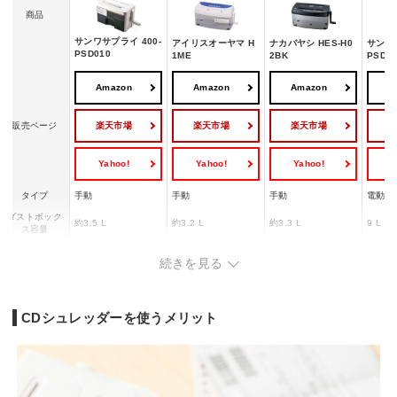
商品
サンワサプライ 400-
アイリスオーヤマ H
ナカバヤシ HES-H0
サンワサ
PSD010
1ME
2BK
PSD0
Amazon
Amazon
Amazon
A
楽天市場
楽天市場
楽天市場
販売ページ
Yahoo!
Yahoo!
Yahoo!
Y
タイプ
手動
手動
手動
電動
ダストボック
約3.5 L
約3.2 L
約3.3 L
9 L
ス容量
サイズ
285x130x180 mm
335x145x175 mm
293x144x178 mm
176x3
続きを見る
CDシュレッダーを使うメリット