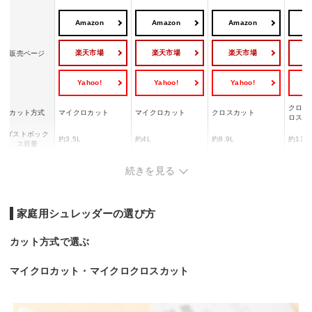
Amazon
Amazon
Amazon
A
楽天市場
楽天市場
楽天市場
販売ページ
Yahoo!
Yahoo!
Yahoo!
Y
クロス
カット方式
マイクロカット
マイクロカット
クロスカット
ロスカ
ダストボック
約3.5L
約4L
約8.9L
約13L
ス容量
動作音
ー
60.8dB
ー
約64d
続きを見る
サイズ
285×130×180 mm
184×95×375 mm
230×90×316mm
300×1
家庭用シュレッダーの選び方
カット方式で選ぶ
マイクロカット・マイクロクロスカット