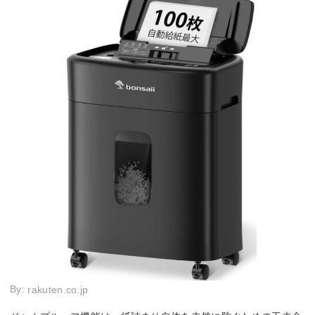
By:
rakuten.co.jp