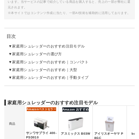
います。当サービスの記事で紹介している商品を購入すると、売上の一部が弊社に還
元されます。
※本サイトではコンテンツ作成に当たり、一部AI技術を補助的に活用しております。
目次
家庭用シュレッダーのおすすめ注目モデル
家庭用シュレッダーの選び方
家庭用シュレッダーのおすすめ｜コンパクト
家庭用シュレッダーのおすすめ｜大型
家庭用シュレッダーのおすすめ｜手動タイプ
家庭用シュレッダーのおすすめ注目モデル
Amazon
ベストセラー
Amazon おすすめ
商品
サンワサプライ 400-
アスミックス B03W
アイリスオーヤマ P
bons
PSD010
8GC