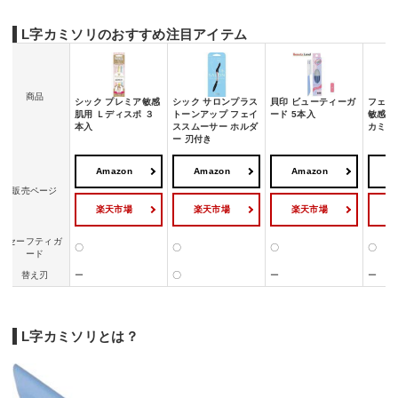
L字カミソリのおすすめ注目アイテム
商品
シック プレミア敏感
シック サロンプラス
貝印 ビューティーガ
フェザ
肌用 Ｌディスポ ３
トーンアップ フェイ
ード 5本入
敏感肌
本入
ススムーサー ホルダ
カミソ
ー 刃付き
Amazon
Amazon
Amazon
A
販売ページ
楽天市場
楽天市場
楽天市場
セーフティガ
〇
〇
〇
〇
ード
替え刃
ー
〇
ー
ー
L字カミソリとは？