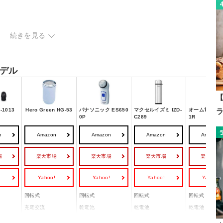
続きを見る
デル
【
1013
Hero Green HG-53
パナソニック ES650
マクセルイズミ IZD-
オーム電機 HB
0P
C289
1R
n
Amazon
Amazon
Amazon
Amazon
場
楽天市場
楽天市場
楽天市場
楽天市場
!
Yahoo!
Yahoo!
Yahoo!
Yahoo!
回転式
回転式
回転式
回転式
充電交流
乾電池
乾電池
乾電池
1 枚刃
1 枚刃
1 枚刃
1 枚刃