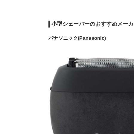
シェービングタイプ
ドライ
ー
約7日間(1日1回3分
使用可能時間
約40分
間)
小型シェーバーのおすすめメーカ
水洗い可
ー
◯
パナソニック(Panasonic)