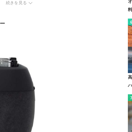
続きを見る
ー
ドライ
ドライ
ドライ
約30日(1日平
約60分
ー
約80日(1日1回3分)
間使用)
ー
ー
ー
ー
ー