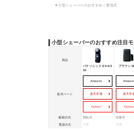
小型シェーバーのおすすめ｜電池式
小型シェーバーの選び方
小型シェーバーのおすすめ注目モ
商品
パナソニック ES-KS
ブラウン M-
30
Amazon
Amazo
楽天市場
楽天市
販売ページ
Yahoo!
Yahoo
駆動方式
回転式
往復式
電源方式
充電
充電
刃の枚数
1 枚刃
2 枚刃