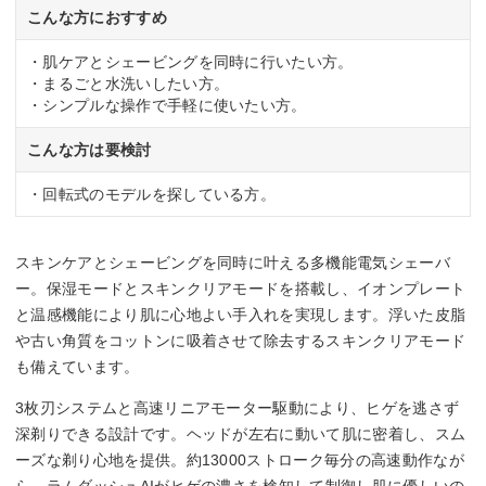
◯
こんな方におすすめ
水洗い可
・肌ケアとシェービングを同時に行いたい方。
・まるごと水洗いしたい方。
◯
・シンプルな操作で手軽に使いたい方。
本体サイズ
こんな方は要検討
幅6.5x高さ17.8x奥行5.5cm
・回転式のモデルを探している方。
スキンケアとシェービングを同時に叶える多機能電気シェーバ
ー。保湿モードとスキンクリアモードを搭載し、イオンプレート
と温感機能により肌に心地よい手入れを実現します。浮いた皮脂
や古い角質をコットンに吸着させて除去するスキンクリアモード
も備えています。
3枚刃システムと高速リニアモーター駆動により、ヒゲを逃さず
深剃りできる設計です。ヘッドが左右に動いて肌に密着し、スム
ーズな剃り心地を提供。約13000ストローク毎分の高速動作なが
ら、ラムダッシュAIがヒゲの濃さを検知して制御し肌に優しいの