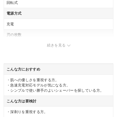
回転式
電源方式
充電
刃の枚数
続きを見る
3 枚刃
お風呂剃り対応
◯
こんな方におすすめ
水洗い可
・肌への優しさを重視する方。
・急速充電対応モデルが気になる方。
◯
・シンプルで使い勝手のよいシェーバーを探している方。
本体サイズ
こんな方は要検討
幅55x高さ165x奥行70mm
・深剃りを重視する方。