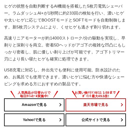
ヒゲの状態を自動判断するAI機能を搭載した5枚刃電気シェーバ
ー。ラムダッシュAI+が1秒間に約233回の検知を行い、濃いヒゲ
や太いヒゲに応じてBOOSTモードとSOFTモードを自動制御しま
す。新5枚刃システムにより、くせヒゲも逃さず剃り切れます。
高速リニアモーターが約14000ストローク/分の駆動を実現し、早
剃りと深剃りを両立。密着5Dヘッドがアゴ下の複雑な凹凸にもし
っかり密着し、肌に優しい剃り上げが可能です。アゴ下トリマー
刃により長い寝たヒゲも確実に処理できます。
USB充電に対応し、外出先でも便利に使用可能。防水設計のた
め、お風呂でも使用できます。濃いヒゲに悩む方や快適なシェー
ビングを求める方におすすめの製品です。
Amazonで見る
楽天市場で見る
Yahoo!で見る
公式サイトで見る