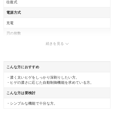
往復式
電源方式
充電
刃の枚数
続きを見る
5 枚刃
お風呂剃り対応
〇
こんな方におすすめ
水洗い可
・濃く太いヒゲをしっかり深剃りしたい方。
・ヒゲの濃さに応じた自動制御機能を求めている方。
〇
こんな方は要検討
本体サイズ
・シンプルな機能で十分な方。
幅7.2x高さ18x奥行5.7cm(キャップを除く)