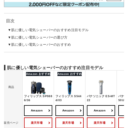
目次
肌に優しい電気シェーバーのおすすめ注目モデル
肌に優しい電気シェーバーの選び方
肌に優しい電気シェーバーのおすすめ
肌に優しい電気シェーバーのおすすめ注目モデル
Amazon おすすめ
Amazon おすすめ
商品
フィリップス SP988
フィリップス S544
パナソニック ES-MT
パナソニ
6/36
4/03
22
50U-S
Amazon
Amazon
Amazon
A
楽天市場
楽天市場
楽天市場
販売ページ