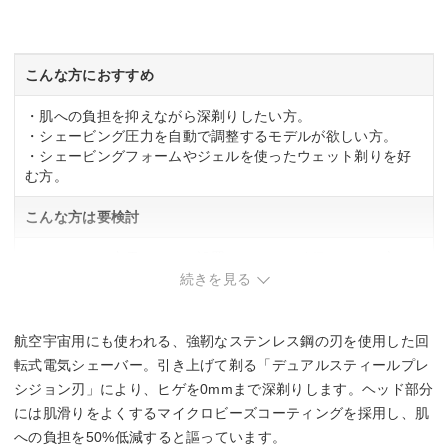
お風呂剃り対応
◯
こんな方におすすめ
水洗い可
・肌への負担を抑えながら深剃りしたい方。
・シェービング圧力を自動で調整するモデルが欲しい方。
◯
・シェービングフォームやジェルを使ったウェット剃りを好
む方。
本体サイズ
こんな方は要検討
幅60x高さ169x奥行69mm
・ワイヤレス充電パッドの設置スペースを確保しにくい方。
・旅行時に充電器を持ち運びたい方。
続きを見る
航空宇宙用にも使われる、強靭なステンレス鋼の刃を使用した回
転式電気シェーバー。引き上げて剃る「デュアルスティールプレ
シジョン刃」により、ヒゲを0mmまで深剃りします。ヘッド部分
には肌滑りをよくするマイクロビーズコーティングを採用し、肌
への負担を50%低減すると謳っています。