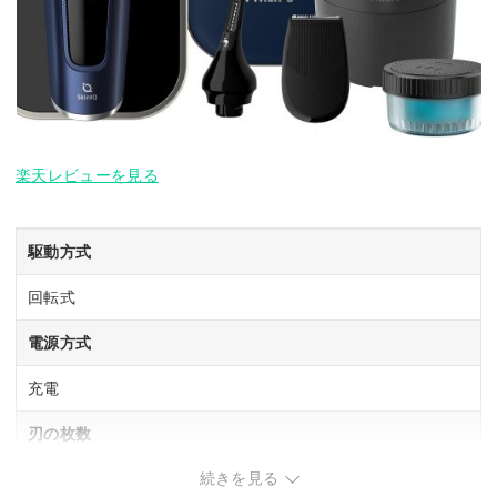
楽天レビューを見る
駆動方式
回転式
電源方式
充電
刃の枚数
続きを見る
3 枚刃