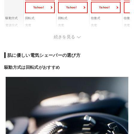
Yahoo!
Yahoo!
Yahoo!
Y
駆動方式
回転式
回転式
往復式
往復式
電源方式
充電
充電
充電
充電
刃の枚数
3枚刃
3枚刃
3枚刃
5枚刃
続きを見る
お風呂剃り対
◯
◯
◯
◯
応
水洗い可
◯
◯
◯
◯
肌に優しい電気シェーバーの選び方
駆動方式は回転式がおすすめ