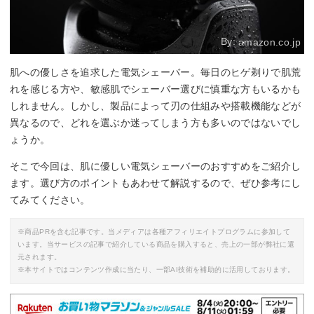
By:
amazon.co.jp
肌への優しさを追求した電気シェーバー。毎日のヒゲ剃りで肌荒
れを感じる方や、敏感肌でシェーバー選びに慎重な方もいるかも
しれません。しかし、製品によって刃の仕組みや搭載機能などが
異なるので、どれを選ぶか迷ってしまう方も多いのではないでし
ょうか。
そこで今回は、肌に優しい電気シェーバーのおすすめをご紹介し
ます。選び方のポイントもあわせて解説するので、ぜひ参考にし
てみてください。
※商品PRを含む記事です。当メディアは各種アフィリエイトプログラムに参加して
います。当サービスの記事で紹介している商品を購入すると、売上の一部が弊社に還
元されます。
※本サイトではコンテンツ作成に当たり、一部AI技術を補助的に活用しております。