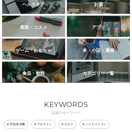
ヘルスケア
お酒
美容・コスメ
アプリ
ゲーム・おもちゃ
本・小説・漫画
食品・飲料
カテゴリー一覧
KEYWORDS
話題のキーワード
空気清浄機
プロテイン
ゴルフ
ノートパソコン