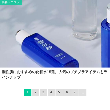
美容・コスメ
脂性肌におすすめの化粧水15選。人気のプチプラアイテムもラ
インナップ
1
2
3
4
5
6
7
...