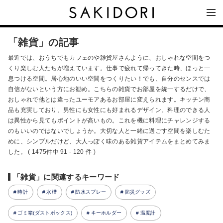
「雑貨」の記事
最近では、おうちでもカフェのや雑貨屋さんように、おしゃれな空間をつ
くり楽しむ人たちが増えています。仕事で疲れて帰ってきた時、ほっと一
息つける空間。居心地のいい空間をつくりたい！でも、自分のセンスでは
自信がないという方にお勧め。こちらの雑貨でお部屋を統一するだけで、
おしゃれで他とは違ったユーモアあるお部屋に変えられます。キッチン商
品も充実しており、男性にも女性にも好まれるデザイン。料理のできる人
は異性から見てもポイントが高いもの。これを機に料理にチャレンジする
のもいいのではないでしょうか。大切な人と一緒に過ごす空間を楽しむた
めに、シンプルだけど、大人っぽく味のある雑貨アイテムをまとめてみま
した。 ( 1475件中 91 - 120 件 )
「雑貨」に関連するキーワード
時計
水槽
防水スプレー
防災グッズ
ゴミ箱(ダストボックス)
キーホルダー
温度計