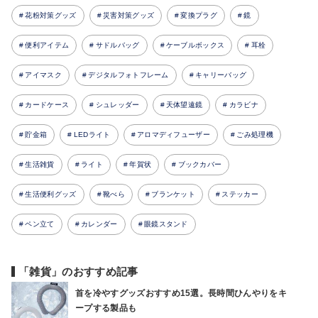
花粉対策グッズ
災害対策グッズ
変換プラグ
鏡
便利アイテム
サドルバッグ
ケーブルボックス
耳栓
アイマスク
デジタルフォトフレーム
キャリーバッグ
カードケース
シュレッダー
天体望遠鏡
カラビナ
貯金箱
LEDライト
アロマディフューザー
ごみ処理機
生活雑貨
ライト
年賀状
ブックカバー
生活便利グッズ
靴べら
ブランケット
ステッカー
ペン立て
カレンダー
眼鏡スタンド
「雑貨」のおすすめ記事
首を冷やすグッズおすすめ15選。長時間ひんやりをキ
ープする製品も