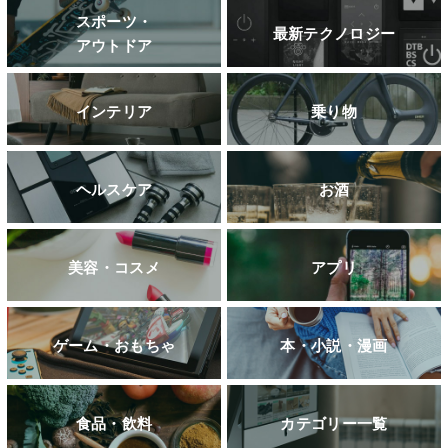
スポーツ・
最新テクノロジー
アウトドア
インテリア
乗り物
ヘルスケア
お酒
美容・コスメ
アプリ
ゲーム・おもちゃ
本・小説・漫画
食品・飲料
カテゴリー一覧