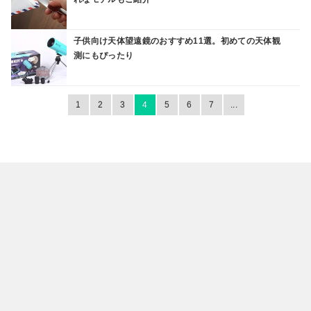
子供向け天体望遠鏡のおすすめ11選。初めての天体観
測にもぴったり
1
2
3
4
5
6
7
...