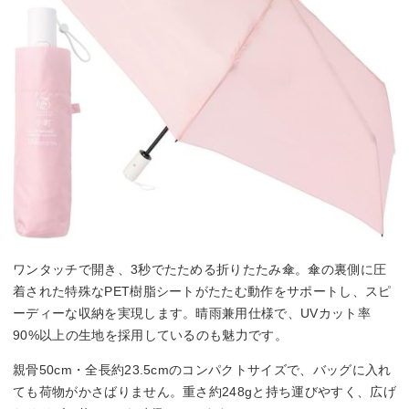
ワンタッチで開き、3秒でたためる折りたたみ傘。傘の裏側に圧
着された特殊なPET樹脂シートがたたむ動作をサポートし、スピ
ーディーな収納を実現します。晴雨兼用仕様で、UVカット率
90%以上の生地を採用しているのも魅力です。
親骨50cm・全長約23.5cmのコンパクトサイズで、バッグに入れ
ても荷物がかさばりません。重さ約248gと持ち運びやすく、広げ