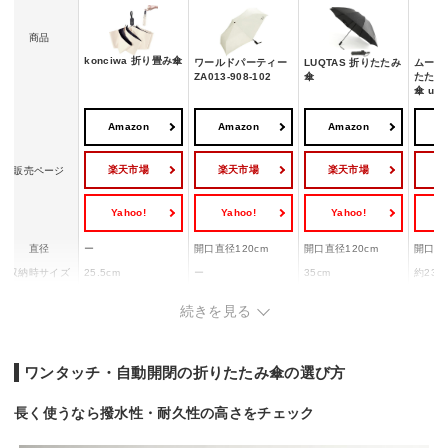
商品
konciwa 折り畳み傘
ワールドパーティー
LUQTAS 折りたたみ
ムーン
ZA013-908-102
傘
たため
傘 ura
Amazon
Amazon
Amazon
A
楽天市場
楽天市場
楽天市場
販売ページ
Yahoo!
Yahoo!
Yahoo!
Y
直径
ー
開口直径120cm
開口直径120cm
開口直
収納時サイズ
25.5cm
ー
35cm
約23.5
重量
約189g
ー
約490g
約248
続きを見る
UVカット率
100％以上
100％
95%以上
ー
ワンタッチ・自動開閉の折りたたみ傘の選び方
長く使うなら撥水性・耐久性の高さをチェック