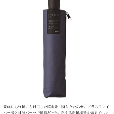
豪雨にも強風にも対応した晴雨兼用折りたたみ傘。グラスファイ
バー骨と補強パーツで風速30m/sに耐える耐風構造を備えていま