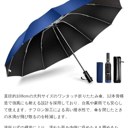
直径約108cmの大判サイズのワンタッチ折りたたみ傘。12本骨構
造で強風にも耐える設計を採用しており、台風や豪雨でも安心し
て使えます。テフロン加工による高い撥水性で、傘を閉じたとき
の水滴が飛び散るのを軽減します。
逆折り式の構造により、濡れた面を内側に収めたまま畳めるた