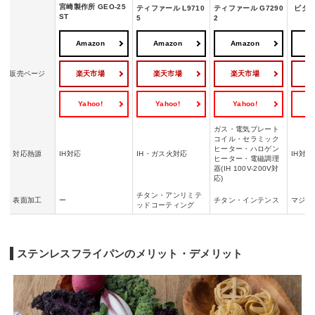
宮崎製作所 GEO-25
ティファール L9710
ティファール G7290
ビタク
ST
5
2
Amazon
Amazon
Amazon
A
楽天市場
楽天市場
楽天市場
販売ページ
Yahoo!
Yahoo!
Yahoo!
Y
ガス・電気プレート
コイル・セラミック
ヒーター・ハロゲン
対応熱源
IH対応
IH・ガス火対応
IH対
ヒーター・電磁調理
器(IH 100V-200V対
応)
チタン・アンリミテ
表面加工
ー
チタン・インテンス
マジッ
ッドコーティング
ステンレスフライパンのメリット・デメリット