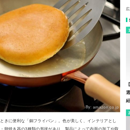
広
【
By:
amazon.co.jp
いときに便利な「銅フライパン」。色が美しく、インテリアとし
・卵焼き器の3種類の形状があり、製品によって内面の加工や取