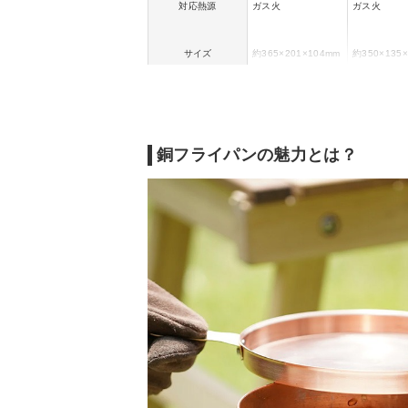
対応熱源
ガス火
ガス火
サイズ
約365×201×104mm
約350×135
重量
約540g
約420g
取っ手素材
ー
ー
銅フライパンの魅力とは？