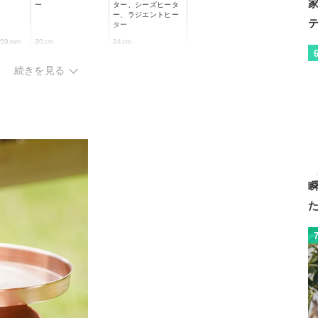
ー
ター、シーズヒータ
ー、ラジエントヒー
ター
×59mm
30cm
24cm
1.96kg
1.07kg
続きを見る
ー
木製