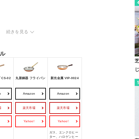
続きを見る
ル
CS-02
丸新銅器 フライパン
新光金属 VIP-0024
n
Amazon
Amazon
場
楽天市場
楽天市場
!
Yahoo!
Yahoo!
ガス、エンクロヒー
ター、ハロゲンヒー