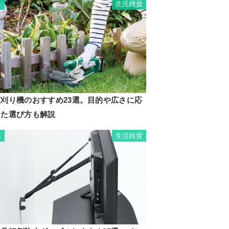
生活雑貨
4
芝刈り機のおすすめ23選。目的や広さに応
じた選び方も解説
生活雑貨
5