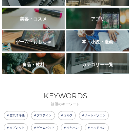
美容・コスメ
アプリ
ゲーム・おもちゃ
本・小説・漫画
食品・飲料
カテゴリー一覧
KEYWORDS
話題のキーワード
空気清浄機
プロテイン
ゴルフ
ノートパソコン
タブレット
ゲームパッド
イヤホン
ヘッドホン