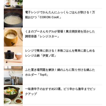
電子レンジでかんたんにふっくらごはんが炊ける！万
能おひつ「CORON CooK」
くまのプーさんモデルが登場！萬古焼技術を活かした
調理容器「レンジスター」
レンジで簡単に炊ける！本格ごはんを簡単に楽しめる
レンジ土鍋「伊賀ノ匠」
ふた置き場問題を解決！鍋のふちに取り付ける鍋ふた
ホルダー「Topfi」
一味唐辛子のおすすめ23選。ピリ辛から激辛までピッ
クアップ