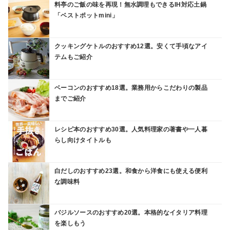
料亭のご飯の味を再現！無水調理もできるIH対応土鍋
「ベストポットmini」
クッキングケトルのおすすめ12選。安くて手頃なアイ
テムもご紹介
ベーコンのおすすめ18選。業務用からこだわりの製品
までご紹介
レシピ本のおすすめ30選。人気料理家の著書や一人暮
らし向けタイトルも
白だしのおすすめ23選。和食から洋食にも使える便利
な調味料
バジルソースのおすすめ20選。本格的なイタリア料理
を楽しもう