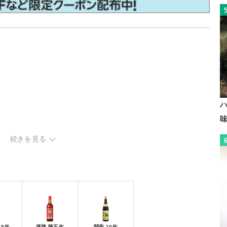
続きを見る
ェック
 8年
塔牌 陳五年
関帝 10年