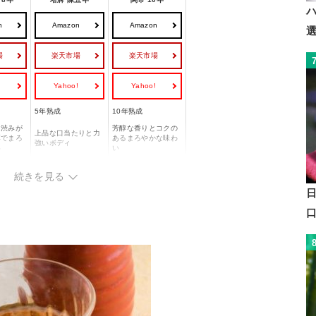
n
Amazon
Amazon
場
楽天市場
楽天市場
!
Yahoo!
Yahoo!
5年熟成
10年熟成
・渋みが
芳醇な香りとコクの
上品な口当たりと力
厚でまろ
あるまろやかな味わ
強いボディ
い
い
銘柄をじ
定番銘柄を日常使い
熟成感のある本格派
みたい方
続きを見る
したい方
を楽しみたい方