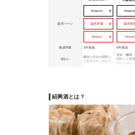
Amazon
Amazo
楽天市場
楽天市
販売ページ
Yahoo!
Yahoo
熟成年数
3年熟成
8年熟成
甘み・酸味
酸味と甘みが調和し
味わい
調和した濃
た飲みやすい味わい
やかな味わ
コスパ重視で最初の
上質な定番
こんな方におすすめ
1本を探している方
っくり楽し
紹興酒とは？