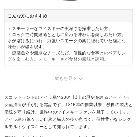
こんな方におすすめ
・スモーキーなウイスキーの奥深さを探求したい方。
・ロックで時間経過とともに変わる味わいを楽しみたい方。
氷が溶けるにつれ、力強いスモークの奥に隠れていた繊細な
味わいが姿を現す。
・燻製魚介や濃厚なチーズなど、個性的な食事とのペアリン
グを楽しむ方。スモーキーさが食材の風味と調和。
こんな方は要検討
続きを見る
・ウイスキー初心者。まずは飲みやすい銘柄から始めたい場
合は別の選択肢も検討を。
スコットランドのアイラ島で200年以上の歴史を誇るアードベッ
グ蒸溜所が手がける銘品です。1815年の創業以来、独自の製法と
伝統を守り続け、世界中のウイスキーファンを魅了しています。
アイラ島の荒々しい自然と職人の技が息づく、個性豊かなシング
ルモルトウイスキーとして知られています。