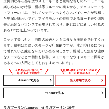
圧倒的な存在感を放つスモーキーさと複雑な香りのハーモニーを
楽しめるのが特徴。柑橘系フルーツの爽やかさ、チョコレートや
トフィーの甘み、そしてシナモンのようなスパイシーさが調和し
た奥深い味わいです。アイラモルトの特徴であるヨード香や燻製
香が絶妙なバランスで表現されており、飲むほどに新しい発見の
ある1本に仕上がっています。
ロックで楽しむと、時間の経過とともに異なる表情を見せてくれ
ます。最初は力強いスモークが印象的ですが、氷が溶けるにつれ
て隠れていた繊細な味わいが姿を現します。燻製した魚介や濃厚
なチーズなどとの相性も抜群。スモーキーなウイスキーに興味が
ある方への入門としてもおすすめの1本です。
Amazonで見る
楽天市場で見る
Yahoo!で見る
ラガブーリン(Lagavulin) ラガブーリン 16年