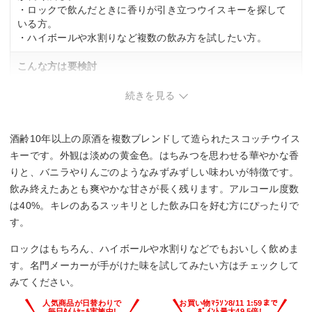
・ロックで飲んだときに香りが引き立つウイスキーを探して
いる方。
・ハイボールや水割りなど複数の飲み方を試したい方。
こんな方は要検討
・濃厚でコクのある味わいを求める方。爽やかさが特徴のた
続きを見る
め。
酒齢10年以上の原酒を複数ブレンドして造られたスコッチウイス
キーです。外観は淡めの黄金色。はちみつを思わせる華やかな香
りと、バニラやりんごのようなみずみずしい味わいが特徴です。
飲み終えたあとも爽やかな甘さが長く残ります。アルコール度数
は40%。キレのあるスッキリとした飲み口を好む方にぴったりで
す。
ロックはもちろん、ハイボールや水割りなどでもおいしく飲めま
す。名門メーカーが手がけた味を試してみたい方はチェックして
みてください。