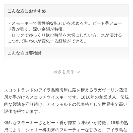
こんな方におすすめ
・スモーキーで個性的な味わいを求める方。ピート香とヨー
ド香が強く、深い余韻が特徴。
・ロックでゆっくり飲む時間を大切にしたい方。氷が溶ける
につれて味わいが変化する経験ができる。
こんな方は要検討
・ライトで飲みやすいウイスキーを好む方。スモーキーさが
強く、クセが強いため。
続きを見る
スコットランドのアイラ島南海岸に蔵を構えるラガヴーリン蒸溜
所が手がけるスコッチウイスキーです。1816年の創業以来、伝統
的な製法を守り続け、アイラモルトの代表格として世界中で高い
評価を得ています。
強烈なスモーキーさとピート香が際立つ味わいが特徴。16年の熟
成により、シェリー樽由来のフルーティーな甘みと、アイラ島な