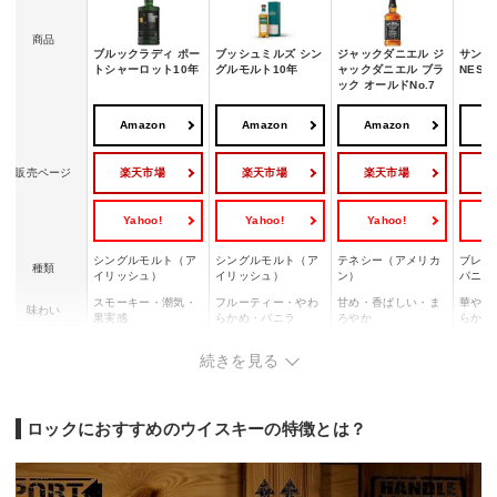
商品
ブルックラディ ポー
ブッシュミルズ シン
ジャックダニエル ジ
サントリ
トシャーロット10年
グルモルト10年
ャックダニエル ブラ
NESE
ック オールドNo.7
Amazon
Amazon
Amazon
A
楽天市場
楽天市場
楽天市場
販売ページ
Yahoo!
Yahoo!
Yahoo!
Y
シングルモルト（ア
シングルモルト（ア
テネシー（アメリカ
ブレン
種類
イリッシュ）
イリッシュ）
ン）
パニー
スモーキー・潮気・
フルーティー・やわ
甘め・香ばしい・ま
華やか
味わい
果実感
らかめ・バニラ
ろやか
らか
ロック・ストレー
ロック・ストレー
ロック・ハイボー
ロック
飲み方
続きを見る
ト・水割り
ト・水割り
ル・コーラ割り
ト・水
ロックにおすすめのウイスキーの特徴とは？