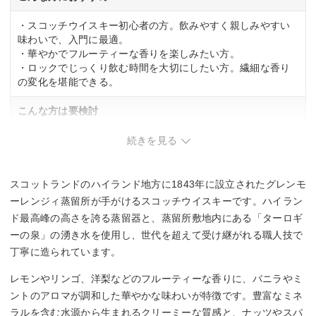
・スコッチウイスキー初心者の方。飲みやすく親しみやすい
味わいで、入門に最適。
・華やかでフルーティーな香りを楽しみたい方。
・ロックでじっくり飲む時間を大切にしたい方。繊細な香り
の変化を堪能できる。
こんな方は要検討
・強烈なスモーキーさを求める方。
続きを見る
スコットランドのハイランド地方に1843年に設立されたグレンモ
ーレンジィ蒸留所が手がけるスコッチウイスキーです。ハイラン
ド最高峰の高さを誇る蒸留器と、蒸留所敷地内にある「ターロギ
ーの泉」の湧き水を使用し、世代を超えて受け継がれる職人技で
丁寧に造られています。
レモンやリンゴ、洋梨などのフルーティーな香りに、バニラやミ
ントのアロマが調和した華やかな味わいが特徴です。豊富なミネ
ラルを含む水源から生まれるクリーミーな質感と、ナッツやスパ