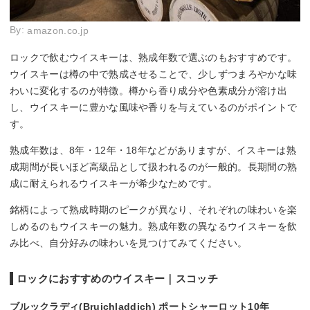
By:
amazon.co.jp
ロックで飲むウイスキーは、熟成年数で選ぶのもおすすめです。
ウイスキーは樽の中で熟成させることで、少しずつまろやかな味
わいに変化するのが特徴。樽から香り成分や色素成分が溶け出
し、ウイスキーに豊かな風味や香りを与えているのがポイントで
す。
熟成年数は、8年・12年・18年などがありますが、イスキーは熟
成期間が長いほど高級品として扱われるのが一般的。長期間の熟
成に耐えられるウイスキーが希少なためです。
銘柄によって熟成時期のピークが異なり、それぞれの味わいを楽
しめるのもウイスキーの魅力。熟成年数の異なるウイスキーを飲
み比べ、自分好みの味わいを見つけてみてください。
ロックにおすすめのウイスキー｜スコッチ
ブルックラディ(Bruichladdich) ポートシャーロット10年