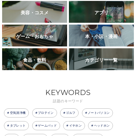
美容・コスメ
アプリ
ゲーム・おもちゃ
本・小説・漫画
食品・飲料
カテゴリー一覧
KEYWORDS
話題のキーワード
空気清浄機
プロテイン
ゴルフ
ノートパソコン
タブレット
ゲームパッド
イヤホン
ヘッドホン