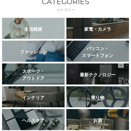
CATEGORIES
カテゴリー
生活雑貨
家電・カメラ
パソコン・
ファッション
スマートフォン
スポーツ・
最新テクノロジー
アウトドア
インテリア
乗り物
ヘルスケア
お酒