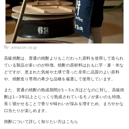
By:
amazon.co.jp
高級焼酎は、普通の焼酎よりもこだわった原料を使用して造られ
ている製品が多いのが特徴。焼酎の原材料はおもに芋・麦・米な
どですが、恵まれた気候や土壌で育った非常に品質のよい原料
や、焼酎造り専用の希少な品種を厳選して使用しています。
また、普通の焼酎の熟成期間が1～3ヵ月ほどなのに対し、高級焼
酎は1～3年以上とじっくり熟成されているモノが多いのも特徴。
長く寝かせることで香りや味わいが深みを増すため、まろやかな
口当たりが楽しめます。
焼酎について詳しく知りたい方はこちら