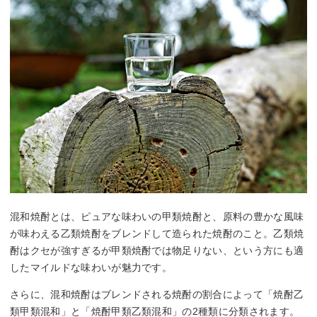
混和焼酎とは、ピュアな味わいの甲類焼酎と、原料の豊かな風味
が味わえる乙類焼酎をブレンドして造られた焼酎のこと。乙類焼
酎はクセが強すぎるが甲類焼酎では物足りない、という方にも適
したマイルドな味わいが魅力です。
さらに、混和焼酎はブレンドされる焼酎の割合によって「焼酎乙
類甲類混和」と「焼酎甲類乙類混和」の2種類に分類されます。