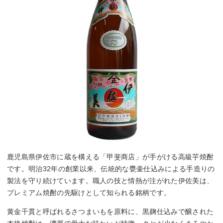
鹿児島県伊佐市に蔵を構える「甲斐商店」が手がける高級芋焼酎
です。明治32年の創業以来、伝統的な甕壷仕込みによる手造りの
製法を守り続けています。職人の技と情熱が注がれた伊佐美は、
プレミアム焼酎の先駆けとして知られる銘柄です。
黄金千貫と呼ばれるさつまいもを原料に、黒麹仕込みで醸された