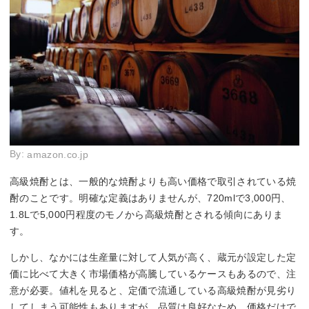
By:
amazon.co.jp
高級焼酎とは、一般的な焼酎よりも高い価格で取引されている焼
酎のことです。明確な定義はありませんが、720mlで3,000円、
1.8Lで5,000円程度のモノから高級焼酎とされる傾向にありま
す。
しかし、なかには生産量に対して人気が高く、蔵元が設定した定
価に比べて大きく市場価格が高騰しているケースもあるので、注
意が必要。値札を見ると、定価で流通している高級焼酎が見劣り
してしまう可能性もありますが、品質は良好なため、価格だけで