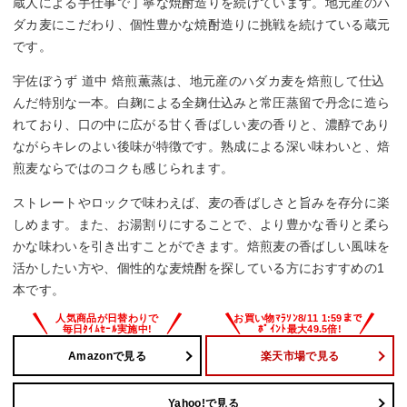
蔵人による手仕事で丁寧な焼酎造りを続けています。地元産のハ
ダカ麦にこだわり、個性豊かな焼酎造りに挑戦を続けている蔵元
です。
宇佐ぼうず 道中 焙煎薫蒸は、地元産のハダカ麦を焙煎して仕込
んだ特別な一本。白麹による全麹仕込みと常圧蒸留で丹念に造ら
れており、口の中に広がる甘く香ばしい麦の香りと、濃醇であり
ながらキレのよい後味が特徴です。熟成による深い味わいと、焙
煎麦ならではのコクも感じられます。
ストレートやロックで味わえば、麦の香ばしさと旨みを存分に楽
しめます。また、お湯割りにすることで、より豊かな香りと柔ら
かな味わいを引き出すことができます。焙煎麦の香ばしい風味を
活かしたい方や、個性的な麦焼酎を探している方におすすめの1
本です。
Amazonで見る
楽天市場で見る
Yahoo!で見る