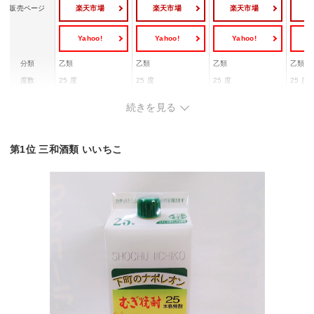
楽天市場
楽天市場
楽天市場
販売ページ
Yahoo!
Yahoo!
Yahoo!
Y
分類
乙類
乙類
乙類
乙類
度数
25 度
25 度
25 度
25 度
容量
1800 ml
1800 ml
1800 ml
720 ml
続きを見る
産地
大分県
大分県
大分県
大分県
容器
パック
瓶
瓶
壺
第1位 三和酒類 いいちこ