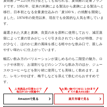
麦焼酎ブームの火付け役としても知られる、麦焼酎の定番ブラン
ドです。1951年、従来の米麹による製法から麦麹による製法へと
移行。日本初となる全量麦仕込みの「麦100％」の焼酎を開発し
ました。1974年の発売以来、現在でも全国的な人気を博していま
す。
厳選された大麦と麦麹、良質の水を原料に使用しており、減圧蒸
留によって麦の甘みがじっくり引き出されているのが特徴。クセ
が少なく、ほのかに麦の風味を感じる軽やかな飲み口で、親しみ
やすい味わいに仕上がっています。
幅広い飲み方のバリエーションが楽しめるのも二階堂の魅力。ロ
ックや水割り、お湯割りなどのシンプルな飲み方のほか、ジュー
スやコーヒーなどを割り材に使用しても美味しく飲めます。ま
た、レモンやかぼす、梅干しなどを添えて飲むのもおすすめで
す。
Amazonで見る
楽天市場で見る