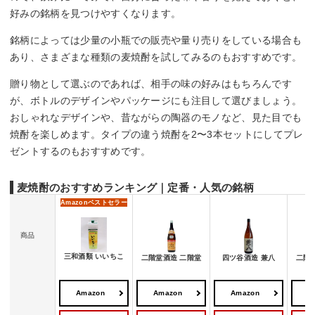
好みの銘柄を見つけやすくなります。
銘柄によっては少量の小瓶での販売や量り売りをしている場合も
あり、さまざまな種類の麦焼酎を試してみるのもおすすめです。
贈り物として選ぶのであれば、相手の味の好みはもちろんです
が、ボトルのデザインやパッケージにも注目して選びましょう。
おしゃれなデザインや、昔ながらの陶器のモノなど、見た目でも
焼酎を楽しめます。タイプの違う焼酎を2〜3本セットにしてプレ
ゼントするのもおすすめです。
麦焼酎のおすすめランキング｜定番・人気の銘柄
Amazon
ベストセラー
商品
三和酒類 いいちこ
二階堂酒造 二階堂
四ツ谷酒造 兼八
二階
Amazon
Amazon
Amazon
A