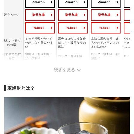
Amazon
Amazon
Amazon
A
楽天市場
楽天市場
楽天市場
販売ページ
Yahoo!
Yahoo!
Yahoo!
Y
すっきり軽やか・ク
麦チョコのような香
上品な麦の香り・ま
やわら
味わい・香り
セが少なく飲みやす
ばしさ・濃厚な麦の
ろやかでバランスの
っきり
の特徴
い
風味
よい味わい
ある味
おすすめの飲
水割り・お湯割り・
ロック・水割り・お
ロック・お湯割り
ロック
み方
ソーダ割り
湯割り
こんな方にお
定番の麦焼酎を気軽
香ばしく個性的な麦
飲みやすさと本格感
上品で
続きを見る
すすめ
に楽しみたい方
焼酎を味わいたい方
を両立したい方
焼酎を
麦焼酎とは？