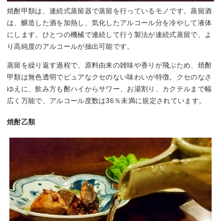
焼酎甲類は、連続式蒸留器で蒸留を行っているモノです。蒸留酒
は、醸造した酒を加熱し、気化したアルコール分を冷やして液体
にします。ひとつの機械で連続して行う製法が連続式蒸留で、よ
り高純度のアルコールが抽出可能です。
蒸留を繰り返す過程で、原料由来の雑味や香りが飛ぶため、焼酎
甲類は無色透明でピュアなクセのない味わいが特徴。クセのなさ
ゆえに、飲み方も酎ハイからサワー、お湯割り、カクテルまで幅
広く万能で、アルコール度数は36％未満に規定されています。
焼酎乙類