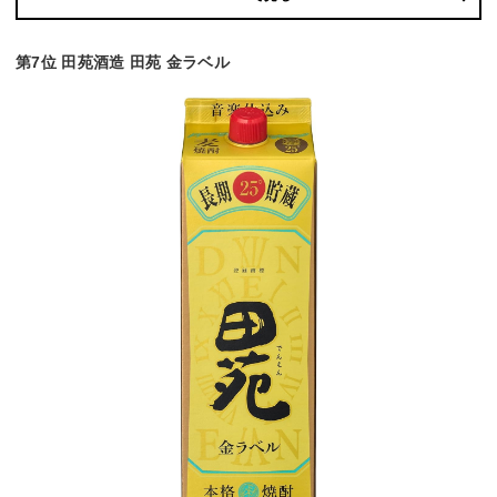
第7位 田苑酒造 田苑 金ラベル