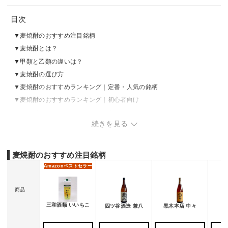
目次
麦焼酎のおすすめ注目銘柄
麦焼酎とは？
甲類と乙類の違いは？
麦焼酎の選び方
麦焼酎のおすすめランキング｜定番・人気の銘柄
麦焼酎のおすすめランキング｜初心者向け
麦焼酎のおすすめランキング｜高級銘柄
続きを見る
麦焼酎の売れ筋ランキングをチェック
番外編：麦焼酎のおすすめの飲み方
麦焼酎のおすすめ注目銘柄
Amazon
ベストセラー
商品
三和酒類 いいちこ
四ツ谷酒造 兼八
黒木本店 中々
佐