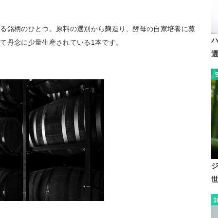
する銘柄のひとつ。原料の選別から麹造り、酵母の自家培養に蒸
て丹念に少量生産されている1本です。
1