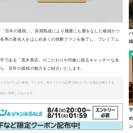
By:
kurokihonten.co.jp
酎「百年の孤独」。長期熟成により幾重にも層をなした複雑かつ
ら各界の著名人をはじめ多くの焼酎ファンを魅了し、プレミアム
。
り手である「黒木商店」のこだわりや印象に残るキャッチーな名
がら、百年の孤独の魅力をご紹介いたします。
イトプログラムに参加しています。当サービスの記事で紹介している商品を購入する
助的に活用しております。