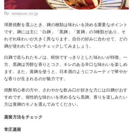
By:
amazon.co.jp
球磨焼酎を選ぶとき、麹の種類は味わいを決める重要なポイント
です。麹には主に「白麹」「黒麹」「黄麹」の3種類があり、そ
れぞれ味わいが大きく異なります。自分の好みに合わせて、どの
麹が使われているかチェックしてみましょう。
白麹で造られたモノは、軽快ですっきりとした味わいが特徴。一
方、黒麹は芳醇な香りとコク、キレのある辛口な味わいを楽しめ
ます。また、黄麹を使うと、日本酒のようにフルーティで華やか
な香りが生まれるのが魅力です。
焼酎初心者の方や、さわやかな飲み口が好きな方には白麹がおす
すめです。個性的な味わいを求めるなら黒麹、香りを楽しみたい
方は黄麹のモノを選んでみてください。
蒸留方法をチェック
常圧蒸留