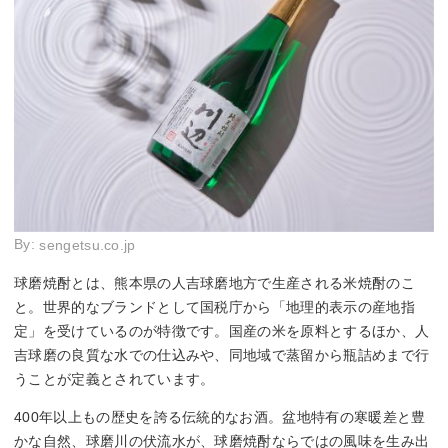
By:
sengetsu.co.jp
球磨焼酎とは、熊本県の人吉球磨地方で生産される米焼酎のこ
と。世界的なブランドとして国税庁から「地理的表示の産地指
定」を受けているのが特徴です。国産の米を原料とするほか、人
吉球磨の良質な水での仕込みや、同地域で蒸留から瓶詰めまで行
うことが定義とされています。
400年以上もの歴史を誇る伝統的なお酒。盆地特有の寒暖差と豊
かな自然、球磨川の伏流水が、球磨焼酎ならではの風味を生み出