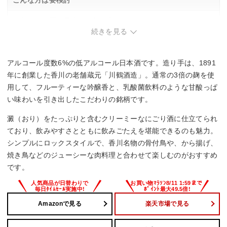
こんな方は要検討
・辛口や淡麗な日本酒を好む方。
・澱の食感が好みでない方。
続きを見る
アルコール度数6%の低アルコール日本酒です。造り手は、1891
年に創業した香川の老舗蔵元「川鶴酒造」。通常の3倍の麹を使
用して、フルーティーな吟醸香と、乳酸菌飲料のような甘酸っぱ
い味わいを引き出したこだわりの銘柄です。
澱（おり）をたっぷりと含むクリーミーなにごり酒に仕立てられ
ており、飲みやすさとともに飲みごたえを堪能できるのも魅力。
シンプルにロックスタイルで、香川名物の骨付鳥や、から揚げ、
焼き鳥などのジューシーな肉料理と合わせて楽しむのがおすすめ
です。
Amazonで見る
楽天市場で見る