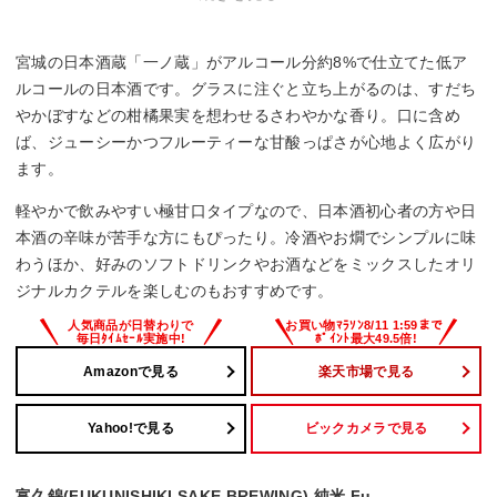
は向かない。
・高アルコール度数の日本酒を好む方。低アルコール設計の
ため物足りない可能性。
宮城の日本酒蔵「一ノ蔵」がアルコール分約8%で仕立てた低ア
ルコールの日本酒です。グラスに注ぐと立ち上がるのは、すだち
やかぼすなどの柑橘果実を想わせるさわやかな香り。口に含め
ば、ジューシーかつフルーティーな甘酸っぱさが心地よく広がり
ます。
軽やかで飲みやすい極甘口タイプなので、日本酒初心者の方や日
本酒の辛味が苦手な方にもぴったり。冷酒やお燗でシンプルに味
わうほか、好みのソフトドリンクやお酒などをミックスしたオリ
ジナルカクテルを楽しむのもおすすめです。
Amazonで見る
楽天市場で見る
Yahoo!で見る
ビックカメラで見る
富久錦(FUKUNISHIKI SAKE BREWING) 純米 Fu.