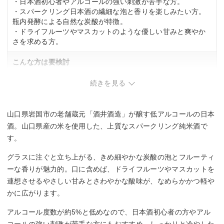
・日本酒初心者やアルコールの強い刺激が苦手な方。
・スパークリング日本酒の繊細な泡と香りを楽しみたい方。
瓶内発酵による自然な炭酸が特徴。
・ドライフルーツやマスカットのような優しい甘みと爽やか
さを求める方。
こんな方は要検討
・しっかりとした酒の味わいや深みを求める方。低アルコー
続きを見る
ル、軽やかな飲み口が主体。
山口県岩国市の老舗蔵元「酒井酒造」が醸す低アルコールの日本
酒。山口県産の米を使用した、上質なスパークリング純米酒で
す。
グラスに注ぐと立ち上がる、きめ細やかな炭酸の泡とフルーティ
ーな香りが魅力的。口に含めば、ドライフルーツやマスカットを
連想させるやさしい甘みとさわやかな酸味が、なめらかかつ軽や
かに広がります。
アルコール度数が約5%と低めなので、日本酒初心者の方やアル
コールの強い刺激が苦手な方にもおすすめ。しっかりと冷やした