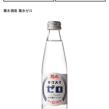
菊水酒造 菊水ゼロ