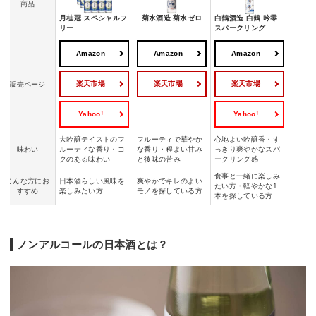
商品
月桂冠 スペシャルフ
菊水酒造 菊水ゼロ
白鶴酒造 白鶴 吟零
リー
スパークリング
Amazon
Amazon
Amazon
楽天市場
楽天市場
楽天市場
販売ページ
Yahoo!
Yahoo!
大吟醸テイストのフ
フルーティで華やか
心地よい吟醸香・す
味わい
ルーティな香り・コ
な香り・程よい甘み
っきり爽やかなスパ
クのある味わい
と後味の苦み
ークリング感
食事と一緒に楽しみ
こんな方にお
日本酒らしい風味を
爽やかでキレのよい
たい方・軽やかな1
すすめ
楽しみたい方
モノを探している方
本を探している方
ノンアルコールの日本酒とは？