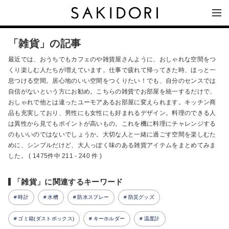
「雑貨」の記事
最近では、おうちでもカフェのや雑貨屋さんように、おしゃれな空間をつ
くり楽しむ人たちが増えています。仕事で疲れて帰ってきた時、ほっと一
息つける空間。居心地のいい空間をつくりたい！でも、自分のセンスでは
自信がないという方にお勧め。こちらの雑貨でお部屋を統一するだけで、
おしゃれで他とは違ったユーモアあるお部屋に変えられます。キッチン商
品も充実しており、男性にも女性にも好まれるデザイン。料理のできる人
は異性から見てもポイントが高いもの。これを機に料理にチャレンジする
のもいいのではないでしょうか。大切な人と一緒に過ごす空間を楽しむた
めに、シンプルだけど、大人っぽく味のある雑貨アイテムをまとめてみま
した。 ( 1475件中 211 - 240 件 )
「雑貨」に関連するキーワード
時計
水槽
防水スプレー
防災グッズ
ゴミ箱(ダストボックス)
キーホルダー
温度計