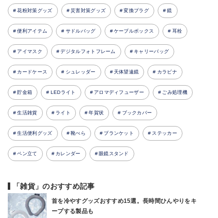
花粉対策グッズ
災害対策グッズ
変換プラグ
鏡
便利アイテム
サドルバッグ
ケーブルボックス
耳栓
アイマスク
デジタルフォトフレーム
キャリーバッグ
カードケース
シュレッダー
天体望遠鏡
カラビナ
貯金箱
LEDライト
アロマディフューザー
ごみ処理機
生活雑貨
ライト
年賀状
ブックカバー
生活便利グッズ
靴べら
ブランケット
ステッカー
ペン立て
カレンダー
眼鏡スタンド
「雑貨」のおすすめ記事
首を冷やすグッズおすすめ15選。長時間ひんやりをキ
ープする製品も