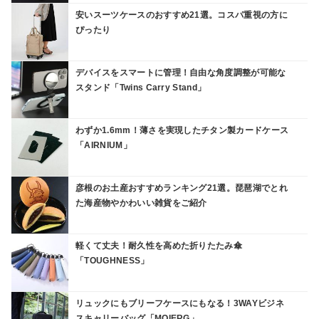
安いスーツケースのおすすめ21選。コスパ重視の方に
ぴったり
デバイスをスマートに管理！自由な角度調整が可能な
スタンド「Twins Carry Stand」
わずか1.6mm！薄さを実現したチタン製カードケース
「AIRNIUM」
彦根のお土産おすすめランキング21選。琵琶湖でとれ
た海産物やかわいい雑貨をご紹介
軽くて丈夫！耐久性を高めた折りたたみ傘
「TOUGHNESS」
リュックにもブリーフケースにもなる！3WAYビジネ
スキャリーバッグ「MOIERG」