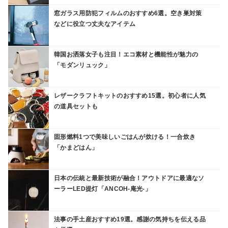
窓ガラス用防犯フィルムのおすすめ6選。空き巣対策
などに役立つ丈夫なアイテム
韓国お洒落女子も注目！エコ素材と機能性が魅力の
「モダンリュック」
レザークラフトキットのおすすめ15選。初心者に人気
の道具セットも
固形燃料1つで美味しいごはんが炊ける！一合炊き
「かまどはん」
日本の伝統と最新技術が融合！アウトドアに最適なソ
ーラーLED提灯「ANCOH-庵光-」
法事の手土産おすすめ19選。感謝の気持ちを伝える品