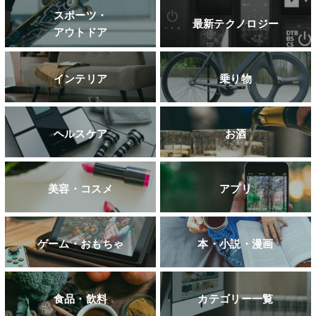
スポーツ・
最新テクノロジー
アウトドア
インテリア
乗り物
ヘルスケア
お酒
美容・コスメ
アプリ
ゲーム・おもちゃ
本・小説・漫画
食品・飲料
カテゴリー一覧