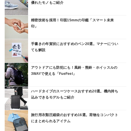
優れたモノもご紹介
精密技術を採用！印面15mmの印鑑「スマート未来
印」
手書きの年賀状におすすめのペン20選。マナーについ
ても解説
アウトドアにも防犯にも！風鈴・熊鈴・ホイッスルの
3WAYで使える「FueFeel」
ハードタイプのスーツケースおすすめ20選。機内持ち
込みできるモデルもご紹介
旅行用衣類圧縮袋のおすすめ16選。荷物をコンパクト
にまとめられるアイテム